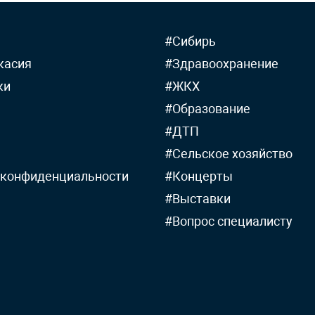
#Сибирь
касия
#Здравоохранение
ки
#ЖКХ
#Образование
#ДТП
#Сельское хозяйство
 конфиденциальности
#Концерты
#Выставки
#Вопрос специалисту