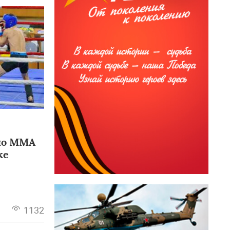
по ММА
ке
1132