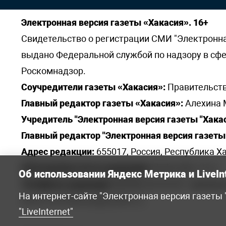
Электронная версия газеты «Хакасия». 16+
Свидетельство о регистрации СМИ "Электронная 
выдано Федеральной службой по надзору в сф
Роскомнадзор.
Соучредители газеты «Хакасия»:
Правительств
Главный редактор газеты «Хакасия»:
Алехина 
Учредитель "Электронная версия газеты "Хакас
Главный редактор "Электронная версия газеты 
Адрес редакции:
655017, Россия, Республика Ха
Электронная почта редакции:
khakred@r-19.ru
Об использовании Яндекс Метрика и LiveIn
Телефоны редакции:
8(3902) 22-23-35 - приемна
На интернет-сайте "Электронная версия газеты
elena.s.korotkowa@yandex.ru
.
"LiveInternet"