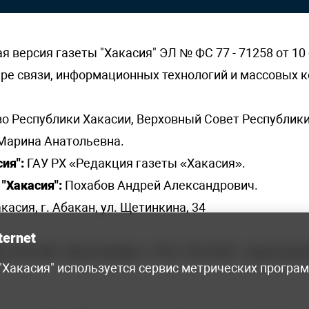
версия газеты "Хакасия" ЭЛ № ФС 77 - 71258 от 10 
ере связи, информационных технологий и массовых
о Республики Хакасии, Верховный Совет Республики
Марина Анатольевна.
ия":
ГАУ РХ «Редакция газеты «Хакасия».
"Хакасия":
Похабов Андрей Александрович.
касия, г. Абакан, ул. Щетинкина, 34
ternet
я, 222-248 - бухгалтерия, +7 961 743 2230 - отдел рек
 "Хакасия" используется сервис метрических програ