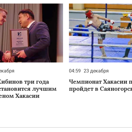
екабря
04:59
23 декабря
ибинов три года
Чемпионат Хакасии 
становится лучшим
пройдет в Саяногорс
еном Хакасии