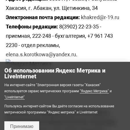
Хакасия, г. Абакан, ул. Щетинкина, 34
Электронная почта редакции:
khakred@r-19.ru
Телефоны редакции:
8(3902) 22-23-35 -
приемная, 222-248 - бухгалтерия, +7 961 743
2230 - отдел рекламы,
elena.s.korotkowa@yandex.ru
.
Об использовании Яндекс Метрика и
LiveInternet
На интернет-сайте "Электронная версия газеты "Хакасия"
используется сервис метрических программ
"Яндекс Метрика"
и
"LiveInternet"
Пользуясь интернет-сайтом Вы даёте согласие на использование
2008-2026 © Государственное автономное
метрической программы "Яндекс метрика" и LiveInternet
учреждение Республики Хакасия «Редакция
Принимаю