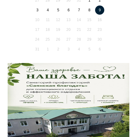
27
28
29
30
31
1
2
3
4
5
6
7
8
9
10
11
12
13
14
15
16
17
18
19
20
21
22
23
24
25
26
27
28
29
30
31
1
2
3
4
5
6