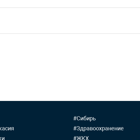
#Сибирь
касия
#Здравоохранение
ки
#ЖКХ