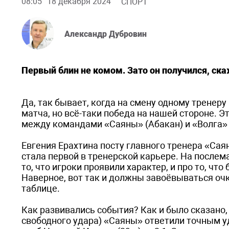
08:05
18 декабря 2024
СПОРТ
Александр Дубровин
Первый блин не комом. Зато он получился, с
Да, так бывает, когда на смену одному тренер
матча, но всё-таки победа на нашей стороне. Э
между командами «Саяны» (Абакан) и «Волга» 
Евгения Ерахтина посту главного тренера «Сая
стала первой в тренерской карьере. На послем
то, что игроки проявили характер, и про то, чт
Наверное, вот так и должны завоёвываться оч
таблице.
Как развивались события? Как и было сказано, 
свободного удара) «Саяны» ответили точным у