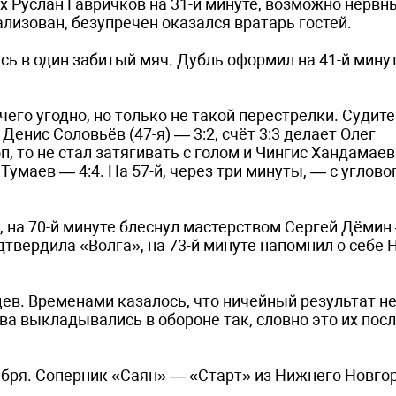
ех Руслан Гавричков на 31-й минуте, возможно нервн
ализован, безупречен оказался вратарь гостей.
сь в один забитый мяч. Дубль оформил на 41-й мину
го угодно, но только не такой перестрелки. Судите 
енис Соловьёв (47-я) — 3:2, счёт 3:3 делает Олег
оп, то не стал затягивать с голом и Чингис Хандамаев
Тумаев — 4:4. На 57-й, через три минуты, — с углово
, на 70-й минуте блеснул мастерством Сергей Дёмин 
дтвердила «Волга», на 73-й минуте напомнил о себе 
ев. Временами казалось, что ничейный результат не
а выкладывались в обороне так, словно это их пос
бря. Соперник «Саян» — «Старт» из Нижнего Новго