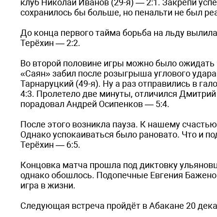
клуб Николай Иванов (29-я) — 2:1. Закрепи усп
сохранилось бы больше, но пенальти не был ре
До конца первого тайма борьба на льду вылила
Терёхин — 2:2.
Во второй половине игры можно было ожидать че
«Саян» забил после розыгрыша углового удара Д
Тарнаруцкий (49-я). Ну а раз отправились в гал
4:3. Пролетело две минуты, отличился Дмитрий 
порадовал Андрей Осипенков — 5:4.
После этого возникла пауза. К нашему счастью
Однако успокаиваться было рановато. Что и по
Терёхин — 6:5.
Концовка матча прошла под диктовку ульяновц
однако обошлось. Подопечные Евгения Баженов
игра в жизни.
Следующая встреча пройдёт в Абакане 20 дека