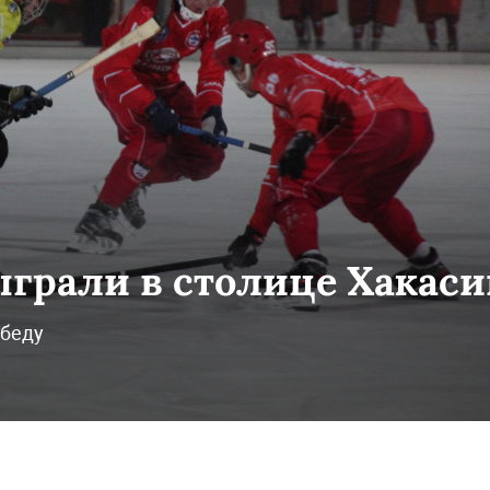
сыграли в столице Хакас
обеду