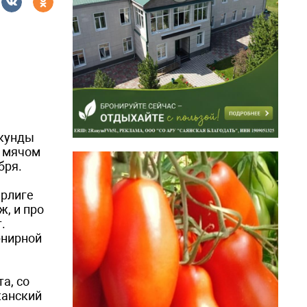
екунды
с мячом
бря.
ерлиге
ж, и про
.
рнирной
а, со
канский