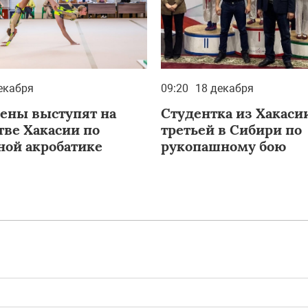
екабря
09:20
18 декабря
ены выступят на
Студентка из Хакасии
тве Хакасии по
третьей в Сибири по
ной акробатике
рукопашному бою