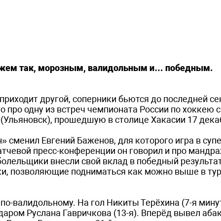
кажем так, морозным, валидольным и… победным.
у приходит другой, соперники бьются до последней с
то про одну из встреч чемпионата России по хоккею 
(Ульяновск), прошедшую в столице Хакасии 17 дека
н» сменил Евгений Баженов, для которого игра в суп
атчевой пресс-конференции он говорил и про мандра
о болельщики внесли свой вклад в победный результат
ки, позволяющие подниматься как можно выше в ту
по-валидольному. На гол Никиты Терёхина (7-я минут
даром Руслана Гавричкова (13-я). Вперёд вывел аба