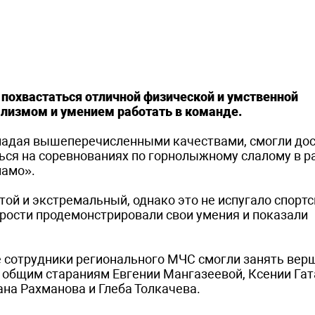
похвастаться отличной физической и умственной
ализмом и умением работать в команде.
бладая вышеперечисленными качествами, смогли до
ься на соревнованиях по горнолыжному слалому в р
намо».
той и экстремальный, однако это не испугало спорт
рости продемонстрировали свои умения и показали
е сотрудники регионального МЧС смогли занять вер
я общим стараниям Евгении Мангазеевой, Ксении Гат
на Рахманова и Глеба Толкачева.