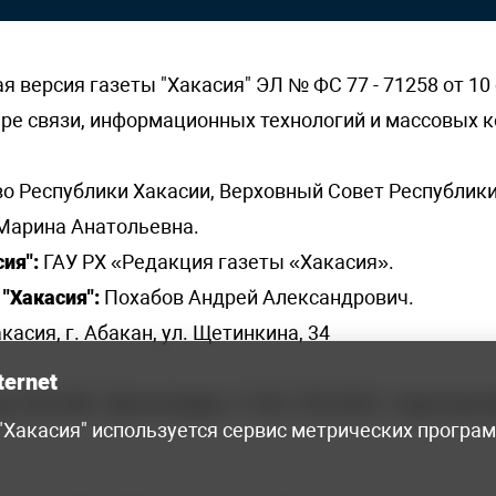
версия газеты "Хакасия" ЭЛ № ФС 77 - 71258 от 10 
ере связи, информационных технологий и массовых
о Республики Хакасии, Верховный Совет Республики
Марина Анатольевна.
ия":
ГАУ РХ «Редакция газеты «Хакасия».
"Хакасия":
Похабов Андрей Александрович.
касия, г. Абакан, ул. Щетинкина, 34
ternet
я, 222-248 - бухгалтерия, +7 961 743 2230 - отдел рек
 "Хакасия" используется сервис метрических програ