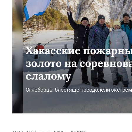
Хакасские пожарны
золото на соревно
слалому
Огнеборцы блестяще преодолели экстрем