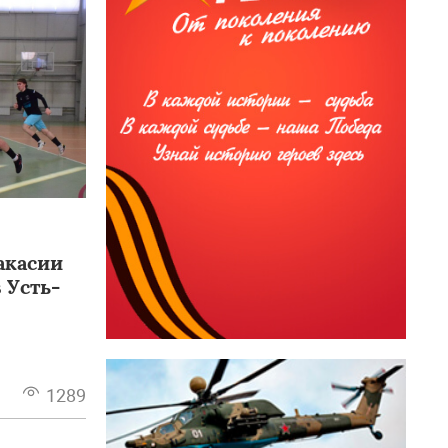
акасии
 Усть-
1289