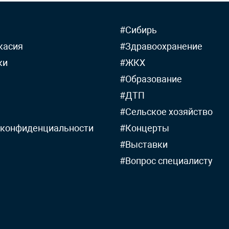
#Сибирь
касия
#Здравоохранение
ки
#ЖКХ
#Образование
#ДТП
#Сельское хозяйство
 конфиденциальности
#Концерты
#Выставки
#Вопрос специалисту