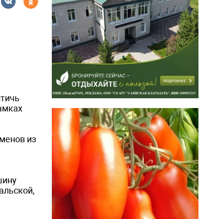
стичь
амках
сменов из
шину
альской,