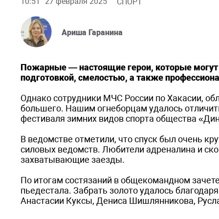
10:51
27 февраля 2025
СПОРТ
Ариша Гаранина
Пожарные — настоящие герои, которые могут 
подготовкой, смелостью, а также профессион
Однако сотрудники МЧС России по Хакасии, о
большего. Нашим огнеборцам удалось отличит
фестиваля зимних видов спорта общества «Ди
В ведомстве отметили, что спуск был очень кру
силовых ведомств. Любители адреналина и ско
захватывающие заезды.
По итогам состязаний в общекомандном зачет
пьедестала. Забрать золото удалось благодар
Анастасии Куксы, Дениса Шишлянникова, Русла