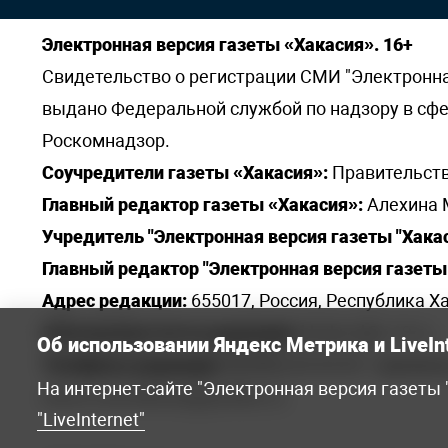
Электронная версия газеты «Хакасия». 16+
Свидетельство о регистрации СМИ "Электронная 
выдано Федеральной службой по надзору в сф
Роскомнадзор.
Соучредители газеты «Хакасия»:
Правительств
Главный редактор газеты «Хакасия»:
Алехина 
Учредитель "Электронная версия газеты "Хакас
Главный редактор "Электронная версия газеты 
Адрес редакции:
655017, Россия, Республика Ха
Электронная почта редакции:
khakred@r-19.ru
Об использовании Яндекс Метрика и LiveIn
Телефоны редакции:
8(3902) 22-23-35 - приемна
На интернет-сайте "Электронная версия газеты
elena.s.korotkowa@yandex.ru
.
"LiveInternet"