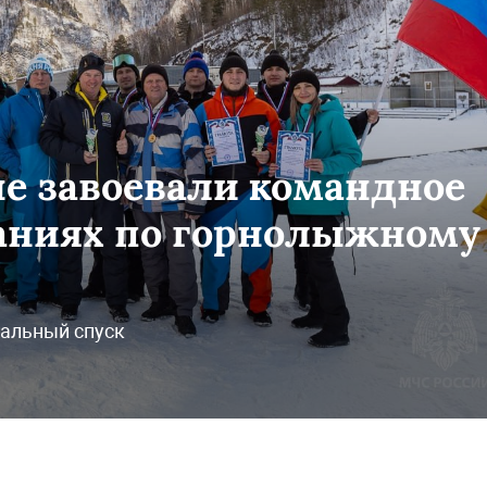
е завоевали командное
ваниях по горнолыжному
альный спуск