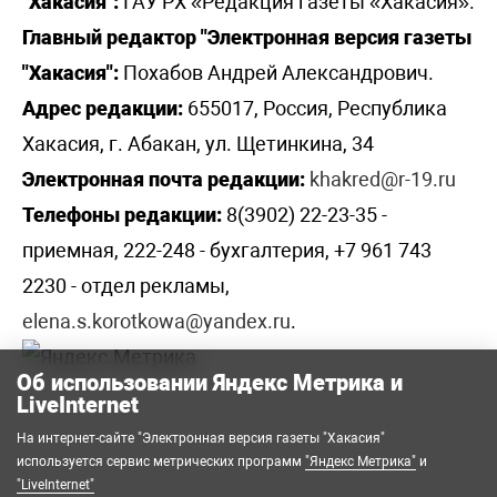
"Хакасия":
ГАУ РХ «Редакция газеты «Хакасия».
Главный редактор "Электронная версия газеты
"Хакасия":
Похабов Андрей Александрович.
Адрес редакции:
655017, Россия, Республика
Хакасия, г. Абакан, ул. Щетинкина, 34
Электронная почта редакции:
khakred@r-19.ru
Телефоны редакции:
8(3902) 22-23-35 -
приемная, 222-248 - бухгалтерия, +7 961 743
2230 - отдел рекламы,
elena.s.korotkowa@yandex.ru
.
Об использовании Яндекс Метрика и
LiveInternet
На интернет-сайте "Электронная версия газеты "Хакасия"
используется сервис метрических программ
"Яндекс Метрика"
и
"LiveInternet"