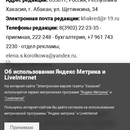
Хакасия, г. Абакан, ул. Щетинкина, 34
Электронная почта редакции:
khakred@r-19.ru
Телефоны редакции:
8(3902) 22-23-35 -
приемная, 222-248 - бухгалтерия, +7 961 743
2230 - отдел рекламы,
elena.s.korotkowa@yandex.ru
.
Об использовании Яндекс Метрика и
LiveInternet
На интернет-сайте "Электронная версия газеты "Хакасия"
используется сервис метрических программ
"Яндекс Метрика"
и
"LiveInternet"
Пользуясь интернет-сайтом Вы даёте согласие на использование
2008-2026 © Государственное автономное
метрической программы "Яндекс метрика" и LiveInternet
учреждение Республики Хакасия «Редакция
Принимаю