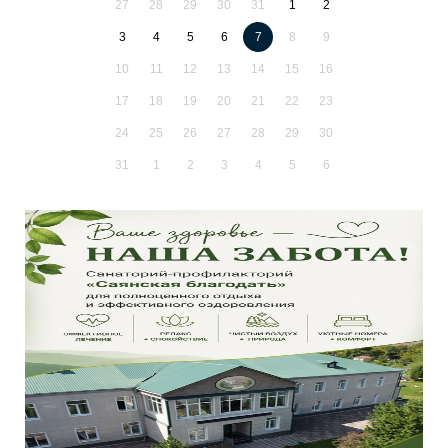
27
28
29
30
31
1
2
3
4
5
6
7
8
9
10
11
12
13
14
15
16
17
18
19
20
21
22
23
24
25
26
27
28
29
30
31
1
2
3
4
5
6