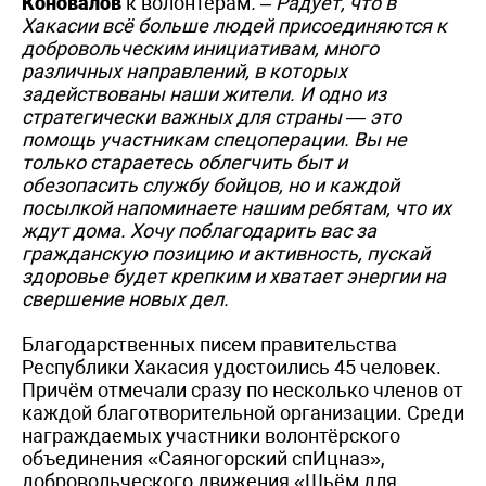
Коновалов
к волонтёрам
. – Радует, что в
Хакасии всё больше людей присоединяются к
добровольческим инициативам, много
различных направлений, в которых
задействованы наши жители. И одно из
стратегически важных для страны — это
помощь участникам спецоперации. Вы не
только стараетесь облегчить быт и
обезопасить службу бойцов, но и каждой
посылкой напоминаете нашим ребятам, что их
ждут дома. Хочу поблагодарить вас за
гражданскую позицию и активность, пускай
здоровье будет крепким и хватает энергии на
свершение новых дел.
Благодарственных писем правительства
Республики Хакасия удостоились 45 человек.
Причём отмечали сразу по несколько членов от
каждой благотворительной организации. Среди
награждаемых участники волонтёрского
объединения «Саяногорский спИцназ»,
добровольческого движения «Шьём для