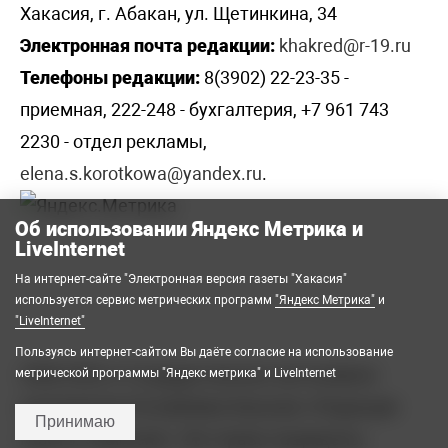
Хакасия, г. Абакан, ул. Щетинкина, 34
Электронная почта редакции:
khakred@r-19.ru
Телефоны редакции:
8(3902) 22-23-35 -
приемная, 222-248 - бухгалтерия, +7 961 743
2230 - отдел рекламы,
elena.s.korotkowa@yandex.ru
.
Об использовании Яндекс Метрика и
LiveInternet
На интернет-сайте "Электронная версия газеты "Хакасия"
используется сервис метрических программ
"Яндекс Метрика"
и
"LiveInternet"
Пользуясь интернет-сайтом Вы даёте согласие на использование
2008-2026 © Государственное автономное
метрической программы "Яндекс метрика" и LiveInternet
учреждение Республики Хакасия «Редакция
Принимаю
газеты «Хакасия». Все права защищены.