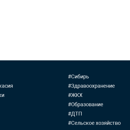
#Сибирь
касия
#Здравоохранение
ки
#ЖКХ
#Образование
#ДТП
#Сельское хозяйство