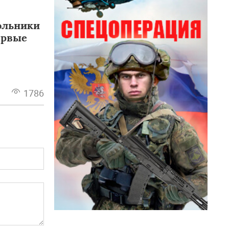
ольники
ервые
1786