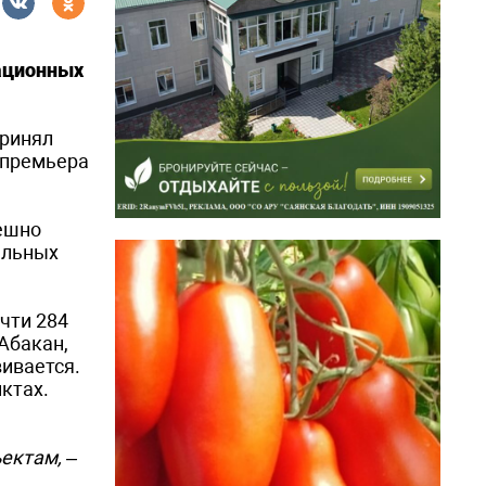
зационных
принял
-премьера
пешно
альных
чти 284
Абакан,
вивается.
ктах.
ектам, –