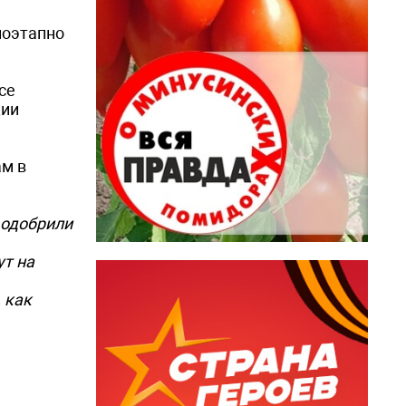
поэтапно
се
ции
ам в
 одобрили
ут на
 как