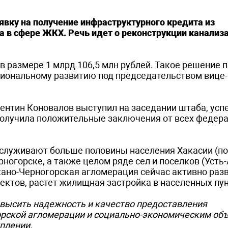
явку на получение инфраструктурного кредита из
 в сфере ЖКХ. Речь идет о реконструкции канали
в размере 1 млрд 106,5 млн рублей. Такое решение 
гиональному развитию под председательством вице
алентин Коновалов выступил на заседании штаба, ус
 получила положительные заключения от всех федер
бслуживают больше половины населения Хакасии (по
ногорске, а также целом ряде сел и поселков (Усть-
кано-Черногорская агломерация сейчас активно раз
ктов, растет жилищная застройка в населенных пун
овысить надежность и качество предоставления
рской агломерации и социально-экономическим объ
плении.