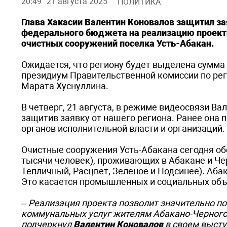
20:49
21 августа 2025
ПОЛИТИКА
Глава Хакасии Валентин Коновалов защитил за
федерального бюджета на реализацию проекта
очистных сооружений поселка Усть-Абакан.
Ожидается, что региону будет выделена сумма 
президиум Правительственной комиссии по ре
Марата Хуснуллина.
В четверг, 21 августа, в режиме видеосвязи В
защитив заявку от нашего региона. Ранее она
органов исполнительной власти и организаций.
Очистные сооружения Усть-Абакана сегодня о
тысячи человек), проживающих в Абакане и Чер
Тепличный, Расцвет, Зеленое и Подсинее). Аба
Это касается промышленных и социальных объе
– Реализация проекта позволит значительно п
коммунальных услуг жителям Абакано-Черного
подчеркнул
Валентин Коновалов
в своем высту