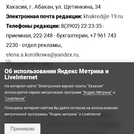
Хакасия, г. Абакан, ул. Щетинкина, 34
Электронная почта редакции:
khakred@r-19.ru
Телефоны редакции:
8(3902) 22-23-35 -
приемная, 222-248 - бухгалтерия, +7 961 743
2230 - отдел рекламы,
elena.s.korotkowa@yandex.ru
.
Об использовании Яндекс Метрика и
LiveInternet
На интернет-сайте "Электронная версия газеты "Хакасия"
используется сервис метрических программ
"Яндекс Метрика"
и
"LiveInternet"
Пользуясь интернет-сайтом Вы даёте согласие на использование
2008-2026 © Государственное автономное
метрической программы "Яндекс метрика" и LiveInternet
учреждение Республики Хакасия «Редакция
Принимаю
газеты «Хакасия». Все права защищены.