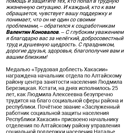
помощь и защитите тех, кто попал в трудную
жизненную ситуацию. И каждый, кто к вам
обращается, чувствует вашу поддержку и
понимает, что он не один со своими
проблемами, – обратился к соцработникам
Валентин Коновалов
. – С глубоким уважением
я благодарю вас за нелёгкий, добросовестный
труд и душевную щедрость. С праздником,
дорогие друзья, здоровья, благополучия вам и
вашим близким!
Медалью «Трудовая доблесть Хакасии»
награждена начальник отдела по Алтайскому
району центра занятости населения Людмила
Березицкая. Кстати, на днях исполнилось 25
лет, как Людмила Алексеевна безупречно
трудится на благо социальной сферы района и
республики. Почётное звание «Заслуженный
работник социальной защиты населения
Республики Хакасия» присвоено начальнику
отделения по Алтайскому району управления
социальной поддержки населения Наталье