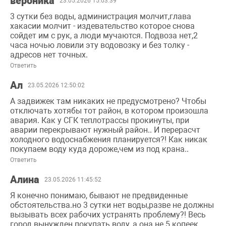
вероника
23.05.2026 15:03:39
3 сутки без воды, администрация молчит,глава
хакасии молчит - издевательство которое снова
сойдет им с рук, а люди мучаются. Подвоза нет,2
часа ночью ловили эту водовозку и без толку -
адресов нет точных.
Ответить
Ал
23.05.2026 12:50:02
А задвижек там никаких не предусмотрено? Чтобы
отключать хотябы тот район, в котором произошла
авария. Как у СГК теплотрассы прокинуты, при
аварии перекрывают нужный район.. И перерасчт
холодного водоснабжения планируется?! Как никак
покупаем воду куда дороже,чем из под крана..
Ответить
Алина
23.05.2026 11:45:52
Я конечно понимаю, бывают не предвиденные
обстоятельства.но 3 сутки нет воды,разве не должны
вызывать всех рабочих устранять проблему?! Весь
город вынужден покупать воду, а она не 5 копеек