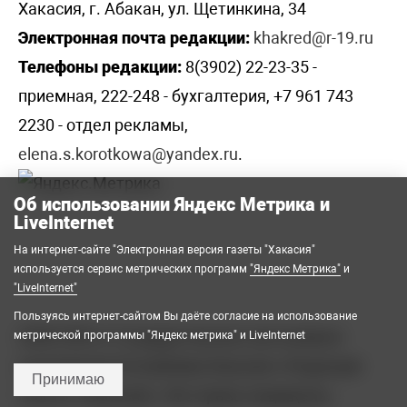
Хакасия, г. Абакан, ул. Щетинкина, 34
Электронная почта редакции:
khakred@r-19.ru
Телефоны редакции:
8(3902) 22-23-35 -
приемная, 222-248 - бухгалтерия, +7 961 743
2230 - отдел рекламы,
elena.s.korotkowa@yandex.ru
.
Об использовании Яндекс Метрика и
LiveInternet
На интернет-сайте "Электронная версия газеты "Хакасия"
используется сервис метрических программ
"Яндекс Метрика"
и
"LiveInternet"
Пользуясь интернет-сайтом Вы даёте согласие на использование
2008-2026 © Государственное автономное
метрической программы "Яндекс метрика" и LiveInternet
учреждение Республики Хакасия «Редакция
Принимаю
газеты «Хакасия». Все права защищены.