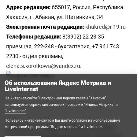
Адрес редакции:
655017, Россия, Республика
Хакасия, г. Абакан, ул. Щетинкина, 34
Электронная почта редакции:
khakred@r-19.ru
Телефоны редакции:
8(3902) 22-23-35 -
приемная, 222-248 - бухгалтерия, +7 961 743
2230 - отдел рекламы,
elena.s.korotkowa@yandex.ru
.
Об использовании Яндекс Метрика и
LiveInternet
На интернет-сайте "Электронная версия газеты "Хакасия"
используется сервис метрических программ
"Яндекс Метрика"
и
"LiveInternet"
Пользуясь интернет-сайтом Вы даёте согласие на использование
2008-2026 © Государственное автономное
метрической программы "Яндекс метрика" и LiveInternet