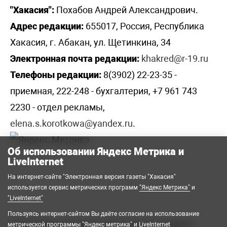
"Хакасия":
Похабов Андрей Александрович.
Адрес редакции:
655017, Россия, Республика
Хакасия, г. Абакан, ул. Щетинкина, 34
Электронная почта редакции:
khakred@r-19.ru
Телефоны редакции:
8(3902) 22-23-35 -
приемная, 222-248 - бухгалтерия, +7 961 743
2230 - отдел рекламы,
elena.s.korotkowa@yandex.ru
.
Об использовании Яндекс Метрика и
LiveInternet
На интернет-сайте "Электронная версия газеты "Хакасия"
используется сервис метрических программ
"Яндекс Метрика"
и
"LiveInternet"
Пользуясь интернет-сайтом Вы даёте согласие на использование
2008-2026 © Государственное автономное
метрической программы "Яндекс метрика" и LiveInternet