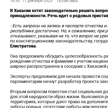
16:30
17 декабря 2025
ПОЛИТИКА
В Хакасии хотят законодательно решить вопро
принадлежности. Речь идет о родовых пристав
- Есть запросы на запись в паспорте отчества 
республике достаточно. Но, к сожалению, при 
отказывают, указывая на то, что вопрос не ур
по конституционному законодательству, госуд
Елистратова
.
Она предложила обсудить целесообразность ра
рождении отчества и фамилии с учетом национ
широко распространена в соседних с Хакасией 
Эксперты предложили для начала провести соц
парламентарии начнут разработку проекта зак
Вторым вопросом повестки стал социальная до
для этой народности образ жизни. Выяснился р
территориях, которые дают право на дополнит
заботы родных, отсутствие работы или перспект