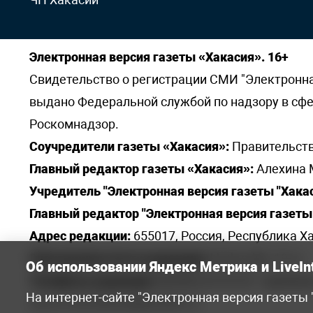
Электронная версия газеты «Хакасия». 16+
Свидетельство о регистрации СМИ "Электронная 
выдано Федеральной службой по надзору в сф
Роскомнадзор.
Соучредители газеты «Хакасия»:
Правительств
Главный редактор газеты «Хакасия»:
Алехина 
Учредитель "Электронная версия газеты "Хакас
Главный редактор "Электронная версия газеты 
Адрес редакции:
655017, Россия, Республика Ха
Электронная почта редакции:
khakred@r-19.ru
Об использовании Яндекс Метрика и LiveIn
Телефоны редакции:
8(3902) 22-23-35 - приемна
На интернет-сайте "Электронная версия газеты
elena.s.korotkowa@yandex.ru
.