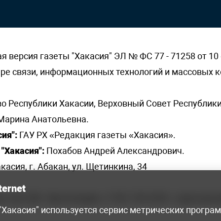
версия газеты "Хакасия" ЭЛ № ФС 77 - 71258 от 10 
ере связи, информационных технологий и массовых
о Республики Хакасии, Верховный Совет Республики
Марина Анатольевна.
ия":
ГАУ РХ «Редакция газеты «Хакасия».
"Хакасия":
Похабов Андрей Александрович.
касия, г. Абакан, ул. Щетинкина, 34
ternet
я, 222-248 - бухгалтерия, +7 961 743 2230 - отдел рек
 "Хакасия" используется сервис метрических програ