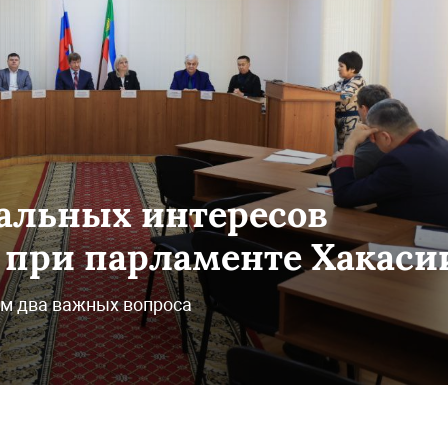
альных интересов
 при парламенте Хакаси
ям два важных вопроса