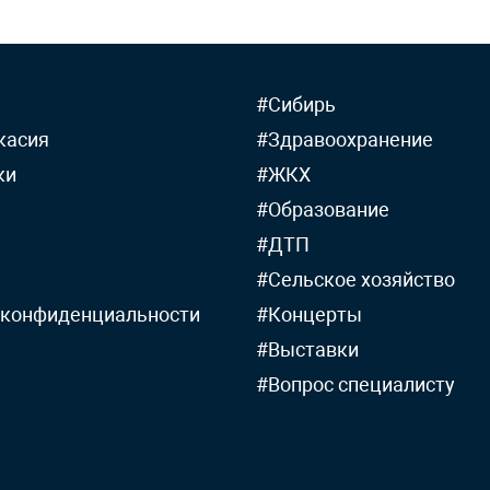
#Сибирь
касия
#Здравоохранение
ки
#ЖКХ
#Образование
#ДТП
#Сельское хозяйство
 конфиденциальности
#Концерты
#Выставки
#Вопрос специалисту