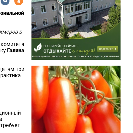
иональной
римеров в
 комитета
дку
Галина
детям при
практика
иционный
а
 требует