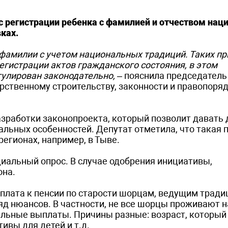
с регистрации ребенка с фамилией и отчеством нац
ках.
и фамилии с учетом национальных традиций. Таких п
регистрации актов гражданского состояния, в этом
егулирован законодательно,
– пояснила председатель
арственному строительству, законности и правопоря
зработки законопроекта, который позволит давать 
альных особенностей. Депутат отметила, что такая 
регионах, например, в Тыве.
иальный опрос. В случае одобрения инициативы,
она.
плата к пенсии по старости шорцам, ведущим трад
яд нюансов. В частности, не все шорцы проживают н
ельные выплаты. Причины разные: возраст, который
ивы для детей и т.д.