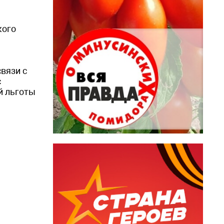
кого
вязи с
с
й льготы