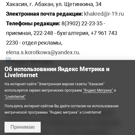
Хакасия, г. Абакан, ул. Щетинкина, 34
Электронная почта редакции:
khakred@r-19.ru
Телефоны редакции:
8(3902) 22-23-35 -
приемная, 222-248 - бухгалтерия, +7 961 743
2230 - отдел рекламы,
elena.s.korotkowa@yandex.ru
.
Об использовании Яндекс Метрика и
LiveInternet
На интернет-сайте "Электронная версия газеты "Хакасия"
используется сервис метрических программ
"Яндекс Метрика"
и
"LiveInternet"
Пользуясь интернет-сайтом Вы даёте согласие на использование
2008-2026 © Государственное автономное
метрической программы "Яндекс метрика" и LiveInternet
учреждение Республики Хакасия «Редакция
Принимаю
газеты «Хакасия». Все права защищены.