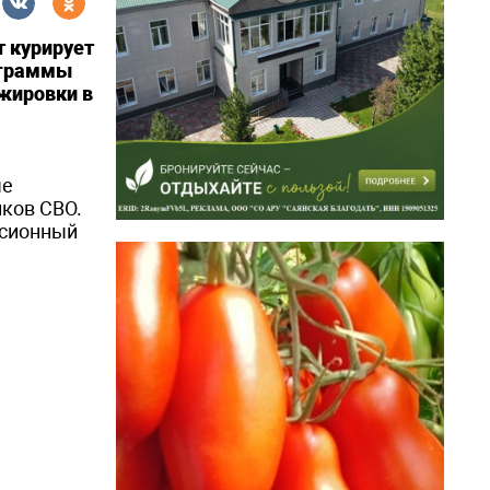
т курирует
рограммы
ажировки в
ые
иков СВО.
ссионный