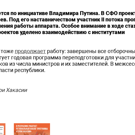
тся по инициативе Владимира Путина. В СФО проек
в. Под его наставничеством участник II потока п
ения работы аппарата. Особое внимание в ходе ст
оектов уделено взаимодействию с институтами
» тоже
продолжает
работу: завершены все отборочн
ртует годовая программа переподготовки для участн
ов из числа министров и их заместителей. В межсе
ласти республики.
ои Хакасии