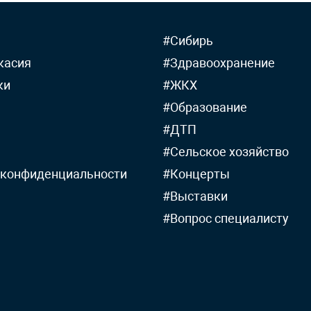
#Сибирь
касия
#Здравоохранение
ки
#ЖКХ
#Образование
#ДТП
#Сельское хозяйство
 конфиденциальности
#Концерты
#Выставки
#Вопрос специалисту