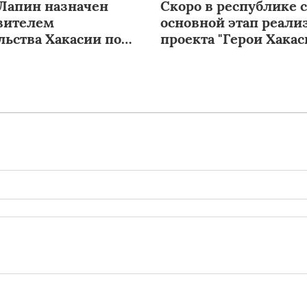
Лапин назначен
Скоро в республике с
вителем
основной этап реали
льства Хакасии по
проекта "Герои Хакас
ействию с новыми
ми