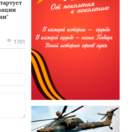
тартует
зации
ии"
1701