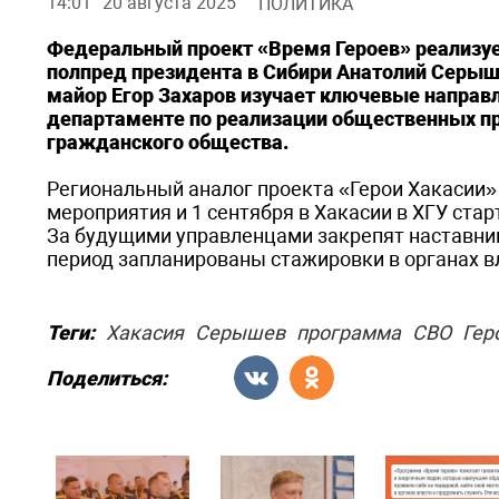
14:01
20 августа 2025
ПОЛИТИКА
Федеральный проект «Время Героев» реализуе
полпред президента в Сибири Анатолий Серыше
майор Егор Захаров изучает ключевые направл
департаменте по реализации общественных пр
гражданского общества.
Региональный аналог проекта «Герои Хакасии
мероприятия и 1 сентября в Хакасии в ХГУ ста
За будущими управленцами закрепят наставник
период запланированы стажировки в органах в
Теги:
Хакасия
Серышев
программа
СВО
Гер
Поделиться: