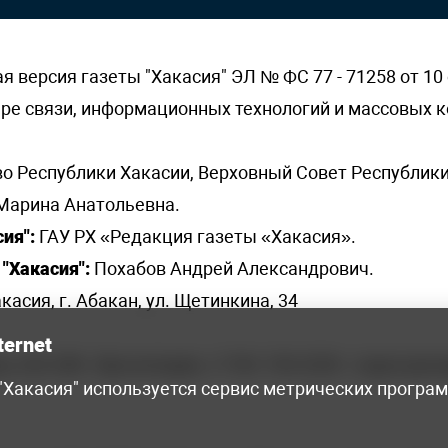
версия газеты "Хакасия" ЭЛ № ФС 77 - 71258 от 10 
ере связи, информационных технологий и массовых
о Республики Хакасии, Верховный Совет Республики
Марина Анатольевна.
ия":
ГАУ РХ «Редакция газеты «Хакасия».
"Хакасия":
Похабов Андрей Александрович.
касия, г. Абакан, ул. Щетинкина, 34
ternet
я, 222-248 - бухгалтерия, +7 961 743 2230 - отдел рек
 "Хакасия" используется сервис метрических програ