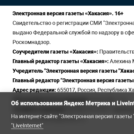
Электронная версия газеты «Хакасия». 16+
Свидетельство о регистрации СМИ "Электронная 
выдано Федеральной службой по надзору в сф
Роскомнадзор.
Соучредители газеты «Хакасия»:
Правительств
Главный редактор газеты «Хакасия»:
Алехина 
Учредитель "Электронная версия газеты "Хакас
Главный редактор "Электронная версия газеты 
Адрес редакции:
655017, Россия, Республика Ха
Электронная почта редакции:
khakred@r-19.ru
Об использовании Яндекс Метрика и LiveIn
Телефоны редакции:
8(3902) 22-23-35 - приемна
На интернет-сайте "Электронная версия газеты
elena.s.korotkowa@yandex.ru
.
"LiveInternet"