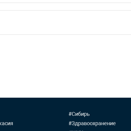
#Сибирь
касия
#Здравоохранение