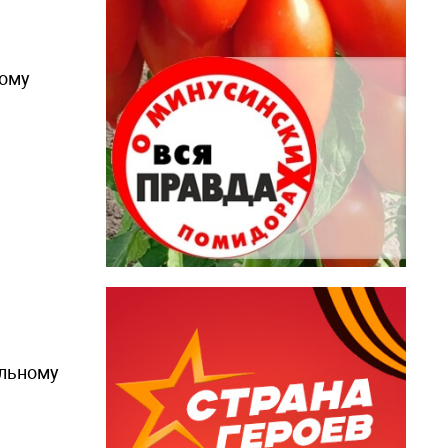
ному
ельному