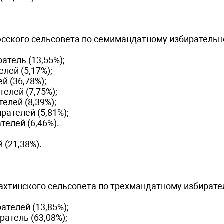
юсского сельсовета по семимандатному избиратель
атель (13,55%);
лей (5,17%);
й (36,78%);
елей (7,75%);
елей (8,39%);
ателей (5,81%);
елей (6,46%).
 (21,38%).
ахтинского сельсовета по трехмандатному избират
телей (13,85%);
атель (63,08%);