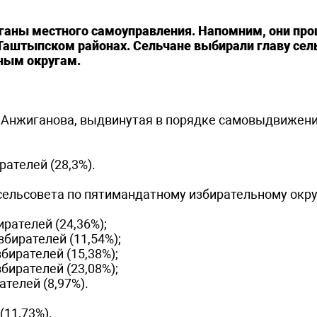
рганы местного самоуправления. Напомним, они пр
Таштыпском районах. Сельчане выбирали главу сель
ным округам.
 Анжиганова, выдвинутая в порядке самовыдвижени
рателей (28,3%).
сельсовета по пятимандатному избирательному окру
рателей (24,36%);
бирателей (11,54%);
бирателей (15,38%);
бирателей (23,08%);
телей (8,97%).
(11,73%).