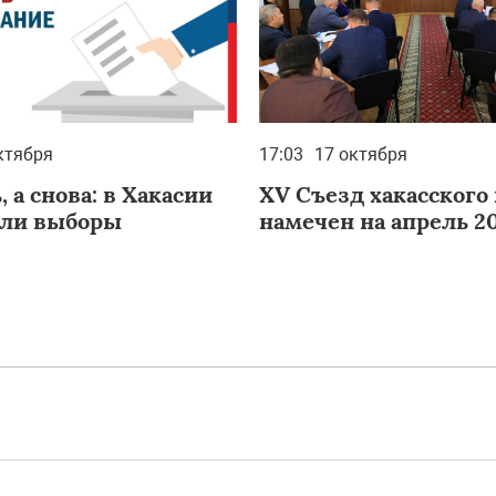
ктября
17:03
17 октября
, а снова: в Хакасии
XV Съезд хакасского
али выборы
намечен на апрель 2