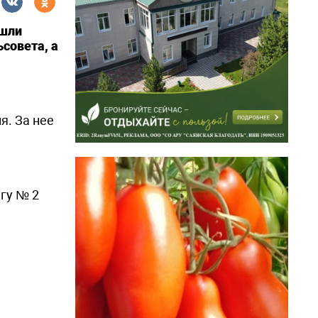
ошли
совета, а
я. За нее
гу № 2