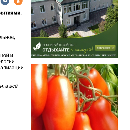
бытиями.
льное,
ной и
логии.
еализации
, а всё