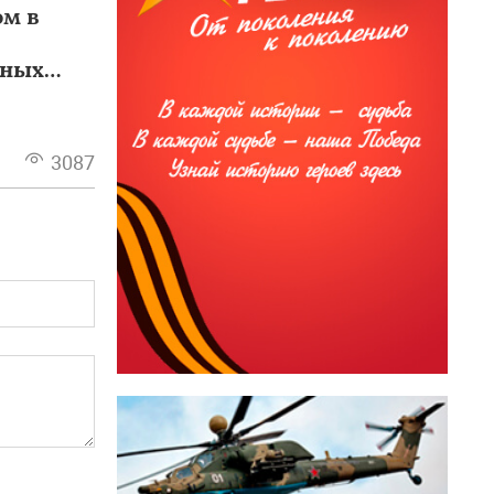
ом в
ьных
3087