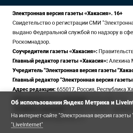
Электронная версия газеты «Хакасия». 16+
Свидетельство о регистрации СМИ "Электронная 
выдано Федеральной службой по надзору в сф
Роскомнадзор.
Соучредители газеты «Хакасия»:
Правительств
Главный редактор газеты «Хакасия»:
Алехина 
Учредитель "Электронная версия газеты "Хакас
Главный редактор "Электронная версия газеты 
Адрес редакции:
655017, Россия, Республика Ха
Электронная почта редакции:
khakred@r-19.ru
Об использовании Яндекс Метрика и LiveIn
Телефоны редакции:
8(3902) 22-23-35 - приемна
На интернет-сайте "Электронная версия газеты
elena.s.korotkowa@yandex.ru
.
"LiveInternet"