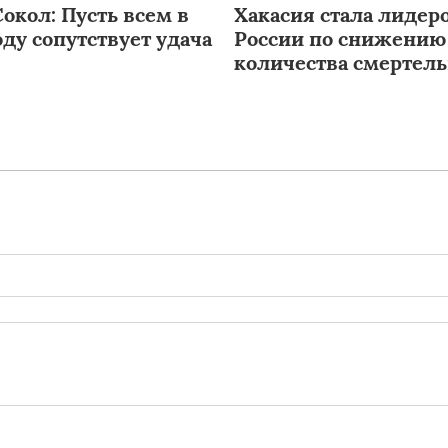
окол: Пусть всем в
Хакасия стала лидер
ду сопутствует удача
России по снижению
количества смертел
аварий