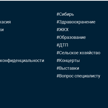
#Сибирь
касия
#Здравоохранение
ки
#ЖКХ
#Образование
#ДТП
#Сельское хозяйство
 конфиденциальности
#Концерты
#Выставки
#Вопрос специалисту