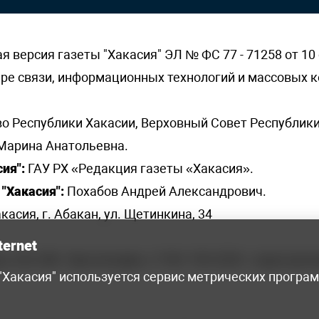
версия газеты "Хакасия" ЭЛ № ФС 77 - 71258 от 10 
ере связи, информационных технологий и массовых
о Республики Хакасии, Верховный Совет Республики
Марина Анатольевна.
ия":
ГАУ РХ «Редакция газеты «Хакасия».
"Хакасия":
Похабов Андрей Александрович.
касия, г. Абакан, ул. Щетинкина, 34
ternet
я, 222-248 - бухгалтерия, +7 961 743 2230 - отдел рек
 "Хакасия" используется сервис метрических програ