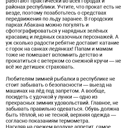
работают практически во всех городах и
районах республики. Учтите, что прокат есть не
везде, поэтому позаботьтесь о средствах
передвижения по льду заранее. В городских
парках Абакана можно погулять и
сфотографироваться у нарядных зелёных
красавиц и ледяных сказочных персонажей. А
уж сколько радости ребятне доставит катание
с горок на санках-ледянках! Папам и мамам
тоже не помешает вспомнить детство и
прокатиться с ветерком со снежной кручи — не
всё же детишек страховать.
Любителям зимней рыбалки в республике не
стоит забывать о безопасности — выезд на
машинах на лёд под запретом. А вообще,
посидеть с удочкой у лунки — одно из
прекрасных зимних удовольствий. Главное, не
забывать правильно одеваться. Обувь должна
быть тёплой, но не тесной, верхняя одежда —
согласно показаниям термометра.
Нагуляв на свежем воздухе аппетит, самое