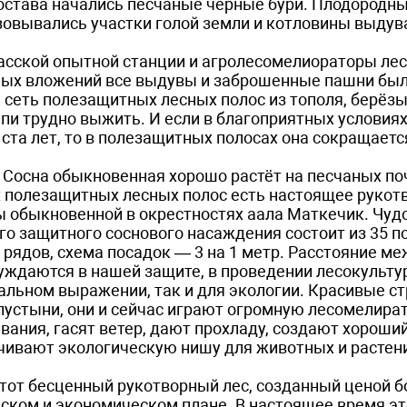
остава начались песчаные чёрные бури. Плодородны
азовывались участки голой земли и котловины выдув
асской опытной станции и агролесомелиораторы ле
ьных вложений все выдувы и заброшенные пашни бы
сеть полезащитных лесных полос из тополя, берёзы,
пи трудно выжить. И если в благоприятных условия
ста лет, то в полезащитных полосах она сокращаетс
Сосна обыкновенная хорошо растёт на песчаных поч
 полезащитных лесных полос есть настоящее рукот
 обыкновенной в окрестностях аала Маткечик. Чудо
о защитного соснового насаждения состоит из 35 по
рядов, схема посадок — 3 на 1 метр. Расстояние м
нуждаются в нашей защите, в проведении лесокульт
иальном выражении, так и для экологии. Красивые с
пустыни, они и сейчас играют огромную лесомелира
вания, гасят ветер, дают прохладу, создают хороши
чивают экологическую нишу для животных и растен
тот бесценный рукотворный лес, созданный ценой 
еском и экономическом плане. В настоящее время эт