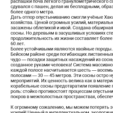
распашки почв лёгкого гранулометрического с
сдувался с пашен, делая их бесплодными, обр
более одного метра.
Дать отпор опустыниванию смогли учёные Хак
хозяйства. Ценой огромных усилий, материал
засажены облепихой и ивой. Создана обширная 
сосны. Но деревьям в засушливых условиях сте
продолжительность их жизни составляет более 
60 лет.
Более устойчивыми являются хвойные породы. 
Бейском районе среди погибающих лиственных
чудо — посадки защитных насаждений из сосны
созданное руками человека! Система массивног
каждой полосе насчитывается шесть — восемь 
полосами — 30 — 45 метров. Эти сосны остро 
мероприятий. Их ценность велика как в матер
корабельные сосны предотвратили появление 
роль: стойко противостоят процессам опустыни
покров в межполостных пространствах, обеспе
К огромному сожалению, мы можем потерять э
усилий! Ценный в интеллектуальном, экологич