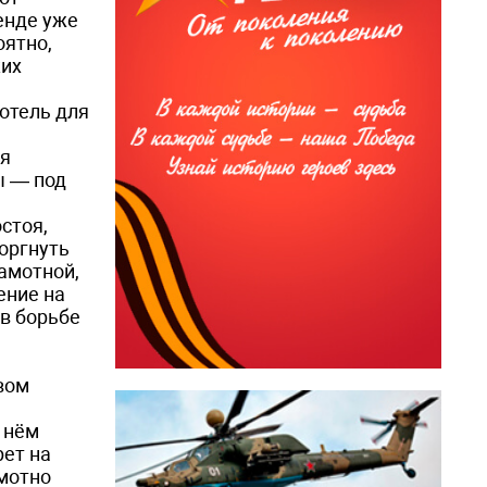
енде уже
оятно,
ких
отель для
ая
ы — под
стоя,
оргнуть
амотной,
ение на
в борьбе
вом
 нём
рет на
амотно