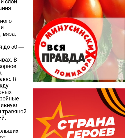
й слой
ания
сного
ли
 вяза,
х
я до 50 —
вах. В
ворное
,
лос. В
ежду
урных
тройные
тивную
й травяной
ий.
больших
от