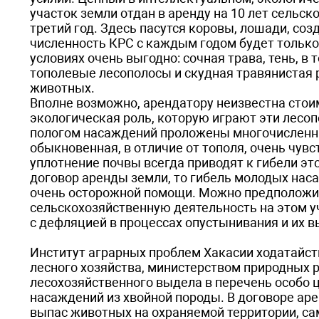
участок земли отдан в аренду на 10 лет сельс
третий год. Здесь пасутся коровы, лошади, соз
численность КРС с каждым годом будет только
условиях очень выгодно: сочная трава, тень, в
тополевые лесополосы и скудная травянистая р
животных.
Вполне возможно, арендатору неизвестна стоим
экологическая роль, которую играют эти лесо
пологом насаждений проложены многочисленны
обыкновенная, в отличие от тополя, очень чув
уплотнение почвы всегда приводят к гибели эт
договор аренды земли, то гибель молодых нас
очень осторожной помощи. Можно предположить
сельскохозяйственную деятельность на этом у
с дефляцией в процессах опустынивания и их 
Институт аграрных проблем Хакасии ходатайст
лесного хозяйства, министерством природных р
лесохозяйственного выдела в перечень особо 
насаждений из хвойной породы. В договоре аре
выпас животных на охраняемой территории, са