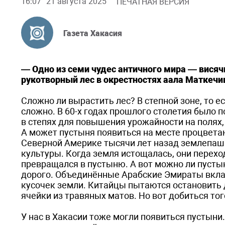
16:07
21 августа 2025
ПЕЧАТНАЯ ВЕРСИЯ
Газета Хакасия
— Одно из семи чудес античного мира — вися
рукотворный лес в окрестностях аала Маткечи
Сложно ли вырастить лес? В степной зоне, то ес
сложно. В 60-х годах прошлого столетия было 
в степях для повышения урожайности на полях,
А может пустыня появиться на месте процвета
Северной Америке тысячи лет назад землепаш
культуры. Когда земля истощалась, они перехо
превращался в пустыню. А вот можно ли пустын
дорого. Объединённые Арабские Эмираты вкла
кусочек земли. Китайцы пытаются остановить 
ячейки из травяных матов. Но вот добиться того
У нас в Хакасии тоже могли появиться пустыни