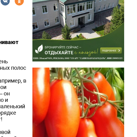
внивают
ень
сных полос
апример, в
вои
— он
о и
маленький
орядке
!
овой