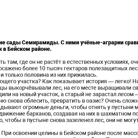
чие сады Семирамиды. С ними учёные-аграрии сра
к в Бейском районе.
ть там, где он не растёт в естественных условиях, оч
посажено более 10 тысяч гектаров полезащитных ле
 и только половина из них прижилась.
ющего участка? Как показывает история — легко! Н
цы выкорчёвывали лес, на его месте выращивали с
дили на новый участок, а старый не зарастал лесом 
ю снова облесить, превратить в оазис? Очень сложн
дывают огромные деньги, чтобы отнять у пустыни 
движение барханов, создавая на них в шахматном п
, чтобы в пустыне снова зазеленел лес, они не могут
. При освоении целины в Бейском районе после масс