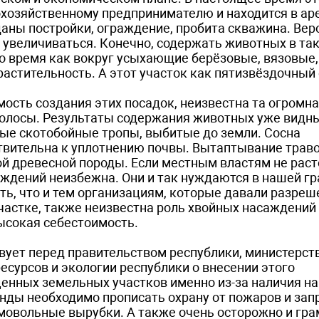
кохозяйственному предпринимателю и находится в ар
даны постройки, ограждение, пробита скважина. Вер
 увеличиваться. Конечно, содержать животных в та
 то время как вокруг усыхающие берёзовые, вязовые,
астительность. А этот участок как пятизвёздочный 
ость создания этих посадок, неизвестна та огромн
полосы. Результаты содержания животных уже видн
е скотобойные тропы, выбитые до земли. Сосна
ствительна к уплотнению почвы. Вытаптывание траво
ой древесной породы. Если местным властям не раст
аждений неизбежна. Они и так нуждаются в нашей гр
, что и тем организациям, которые давали разреш
частке, также неизвестна роль хвойных насаждений 
высокая себестоимость.
вует перед правительством республики, министерст
есурсов и экологии республики о внесении этого
ценных земельных участков именно из-за наличия на
нды необходимо прописать охрану от пожаров и зап
мовольные вырубки. А также очень осторожно и гр