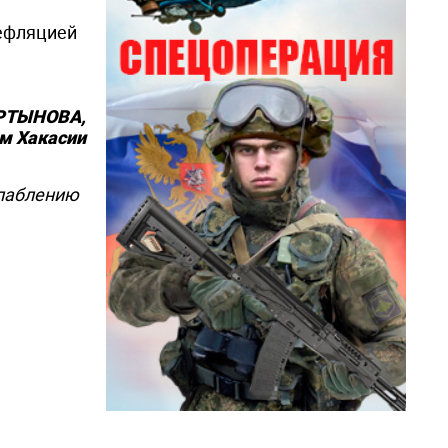
дефляцией
РТЫНОВА,
ем Хакасии
слаблению