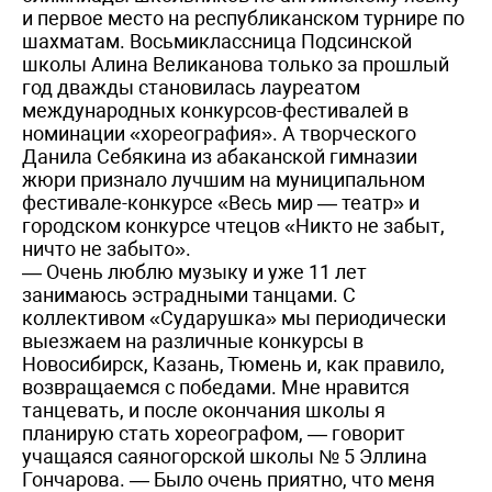
и первое место на республиканском турнире по
шахматам. Восьмиклассница Подсинской
школы Алина Великанова только за прошлый
год дважды становилась лауреатом
международных конкурсов-фестивалей в
номинации «хореография». А творческого
Данила Себякина из абаканской гимназии
жюри признало лучшим на муниципальном
фестивале-конкурсе «Весь мир — театр» и
городском конкурсе чтецов «Никто не забыт,
ничто не забыто».
— Очень люблю музыку и уже 11 лет
занимаюсь эстрадными танцами. С
коллективом «Сударушка» мы периодически
выезжаем на различные конкурсы в
Новосибирск, Казань, Тюмень и, как правило,
возвращаемся с победами. Мне нравится
танцевать, и после окончания школы я
планирую стать хореографом, — говорит
учащаяся саяногорской школы № 5 Эллина
Гончарова. — Было очень приятно, что меня