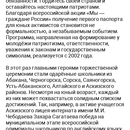
обязанности. Гордитесь своей страной и
оставайтесь настоящими патриотами.
Благодаря всероссийской акции «Мы —
граждане России» получение первого паспорта
для юных активистов становится не
формальностью, а незабываемым событием.
Программа, направленная на формирование у
молодёжи патриотизма, ответственности,
уважения к законам и государственным
символам, реализуется с 2002 года.
В этот раз главными героями торжественной
церемонии стали одарённые школьники из
Абакана, Черногорска, Сорска, Саяногорска,
Усть-Абаканского, Алтайского и Аскизского
районов. Несмотря на юный возраст, каждый
из них может похвастаться солидным списком
достижений. Так, например, в активе учащегося
Аскизского лицея-интерната имени М.И.
Чебодаева Захара Сагатаева победа на
муниципальном этапе всероссийской
олимпиады школьников по английскому языку