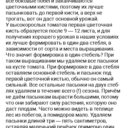
все боковые побеги заканчиваются
цветочными кистями, поэтому их лучше
пасынковать до первой кисти, а верх не
трогать, вот он даст основной урожай.
У высокорослых томатов первая цветочная
кисть образуется после 9 — 12 листа, и для
получения хорошего урожая в наших условиях
их лучше формировать в один-два стебля, в
зависимости от сорта и места выращивания.
Что значит формировка в один стебель? При
таком выращивании мы удаляем все пасынки
на кусте томата. При формировке в два стебля
оставляем основной стебель и пасынок под
первой цветочной кистью, обычно он самый
сильный. Все остальные пасынки на двух стеб­
лях удаляем в течение всего (!) сезона. Причём
не даём пасынкам вырасти большими, потому
что они забирают силу растения, которую оно
даст плодам. Часто можно видеть в теплице
лес из побегов, а помидоров мало. Удаляем
пасынки длиной три — пять сантиметров,
оставляя маленький пенёчек примерно один