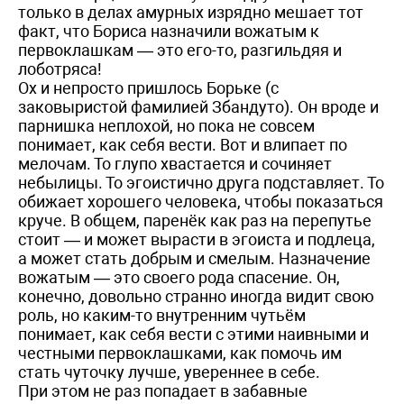
только в делах амурных изрядно мешает тот
факт, что Бориса назначили вожатым к
первоклашкам — это его-то, разгильдяя и
лоботряса!
Ох и непросто пришлось Борьке (с
заковыристой фамилией Збандуто). Он вроде и
парнишка неплохой, но пока не совсем
понимает, как себя вести. Вот и влипает по
мелочам. То глупо хвастается и сочиняет
небылицы. То эгоистично друга подставляет. То
обижает хорошего человека, чтобы показаться
круче. В общем, паренёк как раз на перепутье
стоит — и может вырасти в эгоиста и подлеца,
а может стать добрым и смелым. Назначение
вожатым — это своего рода спасение. Он,
конечно, довольно странно иногда видит свою
роль, но каким-то внутренним чутьём
понимает, как себя вести с этими наивными и
честными первоклашками, как помочь им
стать чуточку лучше, увереннее в себе.
При этом не раз попадает в забавные