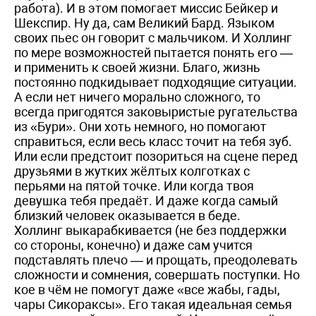
работа). И в этом помогает миссис Бейкер и
Шекспир. Ну да, сам Великий Бард. Языком
своих пьес он говорит с мальчиком. И Холлинг
по мере возможностей пытается понять его —
и применить к своей жизни. Благо, жизнь
постоянно подкидывает подходящие ситуации.
А если нет ничего морально сложного, то
всегда пригодятся заковыристые ругательства
из «Бури». Они хоть немного, но помогают
справиться, если весь класс точит на тебя зуб.
Или если предстоит позориться на сцене перед
друзьями в жутких жёлтых колготках с
перьями на пятой точке. Или когда твоя
девушка тебя предаёт. И даже когда самый
близкий человек оказывается в беде.
Холлинг выкарабкивается (не без поддержки
со стороны, конечно) и даже сам учится
подставлять плечо — и прощать, преодолевать
сложности и сомнения, совершать поступки. Но
кое в чём не помогут даже «все жабы, гады,
чары Сикораксы». Его такая идеальная семья