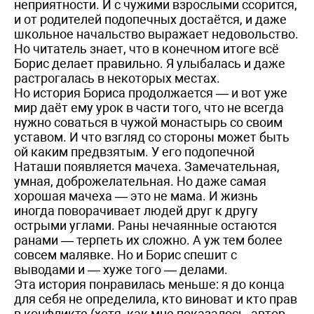
неприятности. И с чужими взрослыми ссорится,
и от родителей подопечных достаётся, и даже
школьное начальство выражает недовольство.
Но читатель знает, что в конечном итоге всё
Борис делает правильно. Я улыбалась и даже
растрогалась в некоторых местах.
Но история Бориса продолжается — и вот уже
мир даёт ему урок в части того, что не всегда
нужно соваться в чужой монастырь со своим
уставом. И что взгляд со стороны может быть
ой каким предвзятым. У его подопечной
Наташи появляется мачеха. Замечательная,
умная, доброжелательная. Но даже самая
хорошая мачеха — это не мама. И жизнь
иногда поворачивает людей друг к другу
острыми углами. Раны нечаянные остаются
ранами — терпеть их сложно. А уж тем более
совсем малявке. Но и Борис спешит с
выводами и — хуже того — делами.
Эта история понравилась меньше: я до конца
для себя не определила, кто виноват и кто прав
в конфликте (хотя, как мне показалось, автор