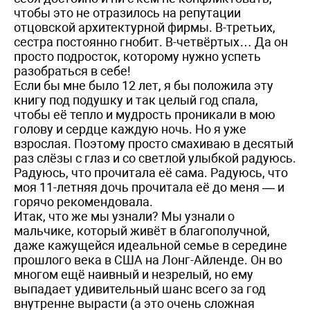
чтобы это не отразилось на репутации
отцовской архитектурной фирмы. В-третьих,
сестра постоянно гнобит. В-четвёртых… Да он
просто подросток, которому нужно успеть
разобраться в себе!
Если бы мне было 12 лет, я бы положила эту
книгу под подушку и так целый год спала,
чтобы её тепло и мудрость проникали в мою
голову и сердце каждую ночь. Но я уже
взрослая. Поэтому просто смахиваю в десятый
раз слёзы с глаз и со светлой улыбкой радуюсь.
Радуюсь, что прочитала её сама. Радуюсь, что
моя 11-летняя дочь прочитала её до меня — и
горячо рекомендовала.
Итак, что же мы узнали? Мы узнали о
мальчике, который живёт в благополучной,
даже кажущейся идеальной семье в середине
прошлого века в США на Лонг-Айленде. Он во
многом ещё наивный и незрелый, но ему
выпадает удивительный шанс всего за год
внутренне вырасти (а это очень сложная