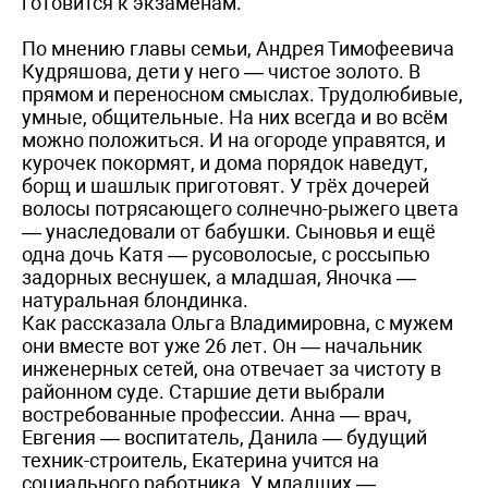
готовится к экзаменам.
По мнению главы семьи, Андрея Тимофеевича
Кудряшова, дети у него — чистое золото. В
прямом и переносном смыслах. Трудолюбивые,
умные, общительные. На них всегда и во всём
можно положиться. И на огороде управятся, и
курочек покормят, и дома порядок наведут,
борщ и шашлык приготовят. У трёх дочерей
волосы потрясающего солнечно-рыжего цвета
— унаследовали от бабушки. Сыновья и ещё
одна дочь Катя — русоволосые, с россыпью
задорных веснушек, а младшая, Яночка —
натуральная блондинка.
Как рассказала Ольга Владимировна, с мужем
они вместе вот уже 26 лет. Он — начальник
инженерных сетей, она отвечает за чистоту в
районном суде. Старшие дети выбрали
востребованные профессии. Анна — врач,
Евгения — воспитатель, Данила — будущий
техник-строитель, Екатерина учится на
социального работника. У младших —