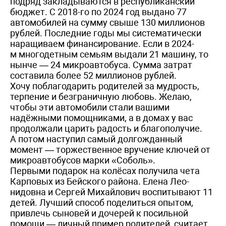
подряд закладываются в республиканский
бюджет. С 2018-го по 2024 год выдано 77
автомобилей на сумму свыше 130 миллионов
рублей. Последние годы мы систематически
наращиваем финансирование. Если в 2024-
м многодетным семьям выдали 21 машину, то
нынче — 24 микроавтобуса. Сумма затрат
составила более 52 миллионов рублей.
Хочу поблагодарить родителей за мудрость,
терпение и безграничную любовь. Желаю,
чтобы эти автомобили стали вашими
надёжными помощниками, а в домах у вас
продолжали царить радость и благополучие.
А потом наступил самый долгожданный
момент — торжественное вручение ключей от
микроавтобусов марки «Соболь».
Первыми подарок на колёсах получила чета
Карповых из Бейского района. Елена Лео­
нидовна и Сергей Михайлович воспитывают 11
детей. Лучший способ поделиться опытом,
прив­лечь сыновей и дочерей к посильной
помощи — личный пример родителей, считает