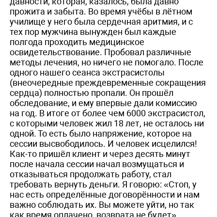
давности, которая, казалось, была давно
прожита и забыта. Во время учёбы в лётном
училище у него была сердечная аритмия, и с
тех пор мужчина вынужден был каждые
полгода проходить медицинское
освидетельствование. Пробовал различные
методы лечения, но ничего не помогало. После
одного нашего сеанса экстрасистолы
(внеочередные преждевременные сокращения
сердца) полностью пропали. Он прошёл
обследование, и ему впервые дали комиссию
на год. В итоге от более чем 6000 экстрасистол,
с которыми человек жил 18 лет, не осталось ни
одной. То есть было напряжение, которое на
сессии высвободилось. И человек исцелился!
Как-то пришёл клиент и через десять минут
после начала сессии начал возмущаться и
отказываться продолжать работу, стал
требовать вернуть деньги. Я говорю: «Стоп, у
нас есть определённые договорённости и нам
важно соблюдать их. Вы можете уйти, но так
как время оплачено, возврата не будет».