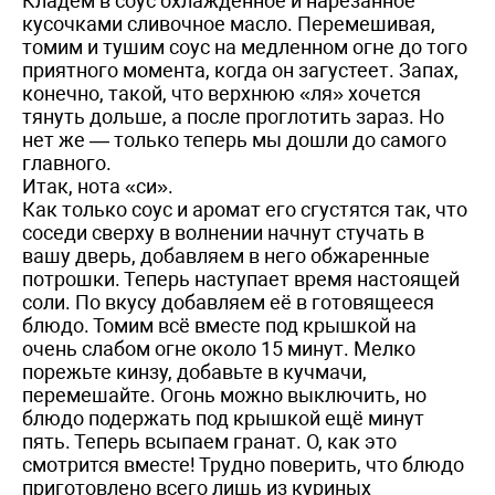
Кладём в соус охлаждённое и нарезанное
кусочками сливочное масло. Перемешивая,
томим и тушим соус на медленном огне до того
приятного момента, когда он загустеет. Запах,
конечно, такой, что верхнюю «ля» хочется
тянуть дольше, а после проглотить зараз. Но
нет же — только теперь мы дошли до самого
главного.
Итак, нота «си».
Как только соус и аромат его сгустятся так, что
соседи сверху в волнении начнут стучать в
вашу дверь, добавляем в него обжаренные
потрошки. Теперь наступает время настоящей
соли. По вкусу добавляем её в готовящееся
блюдо. Томим всё вместе под крышкой на
очень слабом огне около 15 минут. Мелко
порежьте кинзу, добавьте в кучмачи,
перемешайте. Огонь можно выключить, но
блюдо подержать под крышкой ещё минут
пять. Теперь всыпаем гранат. О, как это
смотрится вместе! Трудно поверить, что блюдо
приготовлено всего лишь из куриных