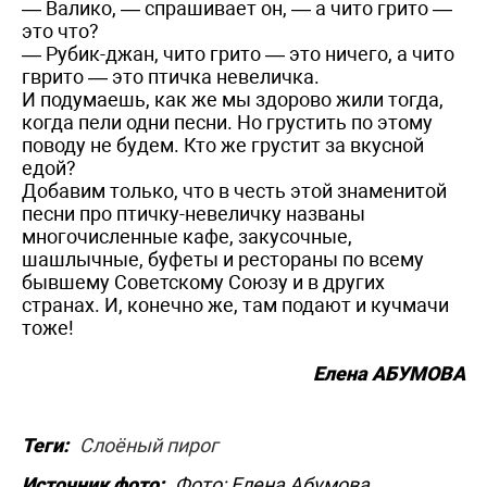
— Валико, — спрашивает он, — а чито грито —
это что?
— Рубик-джан, чито грито — это ничего, а чито
гврито — это птичка невеличка.
И подумаешь, как же мы здорово жили тогда,
когда пели одни песни. Но грустить по этому
поводу не будем. Кто же грустит за вкусной
едой?
Добавим только, что в честь этой знаменитой
песни про птичку-невеличку названы
многочисленные кафе, закусочные,
шашлычные, буфеты и рестораны по всему
бывшему Советскому Союзу и в других
странах. И, конечно же, там подают и кучмачи
тоже!
Елена АБУМОВА
Теги:
Слоёный пирог
Источник фото:
Фото: Елена Абумова,