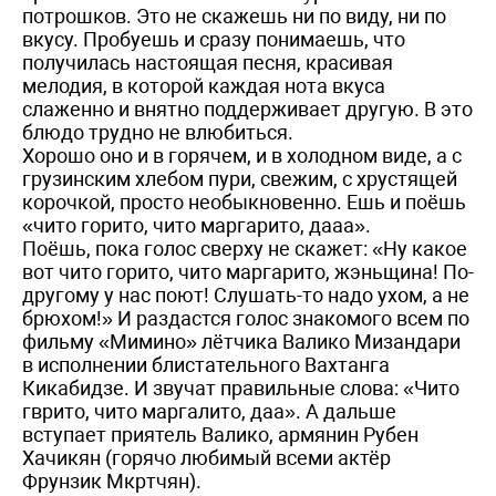
потрошков. Это не скажешь ни по виду, ни по
вкусу. Пробуешь и сразу понимаешь, что
получилась настоящая песня, красивая
мелодия, в которой каждая нота вкуса
слаженно и внятно поддерживает другую. В это
блюдо трудно не влюбиться.
Хорошо оно и в горячем, и в холодном виде, а с
грузинским хлебом пури, свежим, с хрустящей
корочкой, просто необыкновенно. Ешь и поёшь
«чито горито, чито маргарито, дааа».
Поёшь, пока голос сверху не скажет: «Ну какое
вот чито горито, чито маргарито, жэньщина! По-
другому у нас поют! Слушать-то надо ухом, а не
брюхом!» И раздастся голос знакомого всем по
фильму «Мимино» лётчика Валико Мизандари
в исполнении блистательного Вахтанга
Кикабидзе. И звучат правильные слова: «Чито
гврито, чито маргалито, даа». А дальше
вступает приятель Валико, армянин Рубен
Хачикян (горячо любимый всеми актёр
Фрунзик Мкртчян).