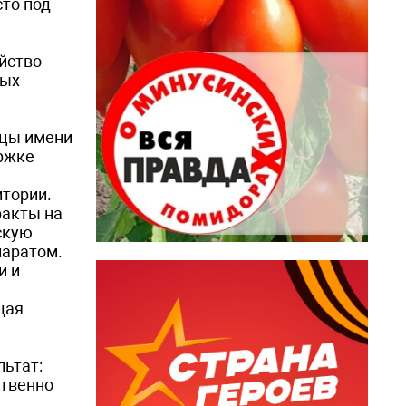
то под
йство
лых
ицы имени
ержке
итории.
ракты на
скую
паратом.
и и
щая
льтат:
ственно