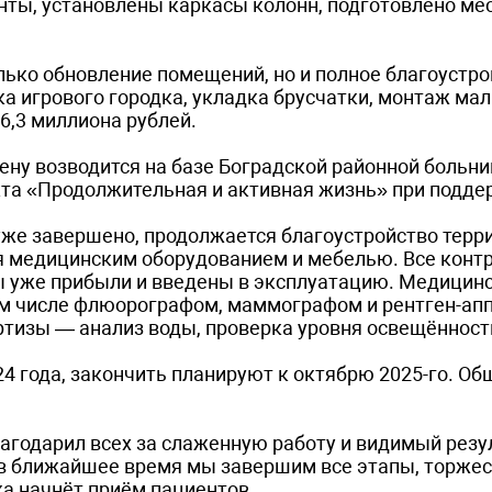
ты, установлены каркасы колонн, подготовлено мес
лько обновление помещений, но и полное благоустро
а игрового городка, укладка брусчатки, монтаж ма
6,3 миллиона ­рублей.
ену возводится на базе Боградской районной больн
кта «Продолжительная и активная жизнь» при подд
уже завершено, продолжается благоустройство терр
 медицинским оборудованием и мебелью. Все конт
ы уже прибыли и введены в эксплуатацию. Медицин
ом числе флюорографом, маммографом и рентген-ап
тизы — анализ воды, проверка уровня освещённост
4 года, закончить планируют к октябрю 2025-го. Об
агодарил всех за слаженную работу и видимый резу
 в ближайшее время мы завершим все этапы, торже
ка начнёт приём пациентов.