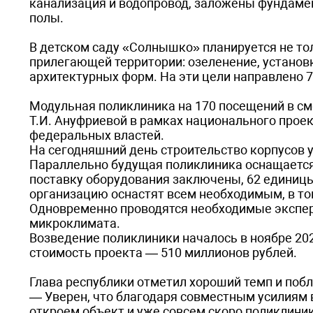
канализация и водопровод, заложены фундамен
полы.
В детском саду «Солнышко» планируется не то
прилегающей территории: озеленение, установк
архитектурных форм. На эти цели направлено 7
Модульная поликлиника на 170 посещений в см
Т.И. Ануфриевой в рамках национального прое
федеральных властей.
На сегодняшний день строительство корпусов 
Параллельно будущая поликлиника оснащается
поставку оборудования заключены, 62 единиц
организацию оснастят всем необходимым, в т
Одновременно проводятся необходимые экспер
микроклимата.
Возведение поликлиники началось в ноябре 202
стоимость проекта — 510 миллионов рублей.
Глава республики отметил хороший темп и побл
— Уверен, что благодаря совместным усилиям
откроем объект и уже совсем скоро поликлини