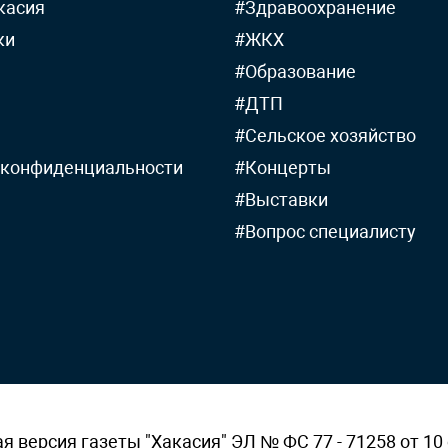
касия
#Здравоохранение
ки
#ЖКХ
#Образование
#ДТП
#Сельское хозяйство
 конфиденциальности
#Концерты
#Выставки
#Вопрос специалисту
версия газеты "Хакасия" ЭЛ № ФС 77 - 71258 от 10 