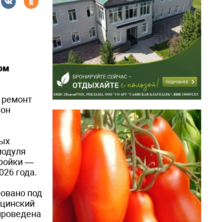
дом
й ремонт
ион
мых
модуля
тройки —
026 года.
овано под
ицинский
проведена