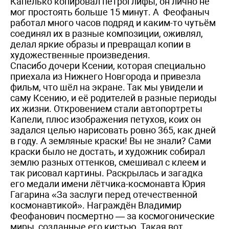
Капелько копировал петроглифы, он лично не
мог простоять больше 15 минут. А Феофаныч
работал много часов подряд и каким-то чутьём
соединял их в разные композиции, оживлял,
делал яркие образы и превращал копии в
художественные произведения.
Спасибо дочери Ксении, которая специально
приехала из Нижнего Новгорода и привезла
фильм, что шёл на экране. Так мы увидели и
саму Ксению, и её родителей в разные периоды
их жизни. Откровением стали автопортреты
Капели, плюс изображения петухов, коих он
задался целью нарисовать ровно 365, как дней
в году. А земляные краски! Вы не знали? Сами
краски было не достать, и художник собирал
землю разных оттенков, смешивал с клеем и
так рисовал картины. Раскрылась и загадка
его медали имени лётчика-космонавта Юрия
Гагарина «За заслуги перед оте­чественной
космонавтикой». Награждён Владимир
Феофанович посмертно — за космогонические
миры, созданные его кистью. Такая вот