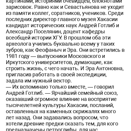
картинами, историями очевидцев, блокнотами
зарисовок. Равно как и Севастьянова не уходит
из памяти коллег, соратников, учеников. Среди
последних директор главного музея Хакасии
кандидат исторических наук Андрей Готлиб и
Александр Поселянин, доцент кафедры
всеобщей истории ХГУ. В прошлом оба эти
археолога учились буквально всему у таких
зубров, как Феофаныч и Эра. Они встретились в
1981 году — выпускники Московского и
Иркутского университетов, думающие, как
строить жизнь, с чего начать. И Эра Антоновна,
пригласив работать в своей экспедиции,
задала им нужный вектор.
— Их вспоминаю только вместе, — говорил
Андрей Готлиб. — Ярчайший семейный союз,
оказавший огромное влияние на восприятие
тысячелетней культуры Хакасии, посланий,
оставленных на каменных скрижалях много
лет назад. Они задавались вопросом, что
хотели древние предки сказать тем, для кого
предназначены петроглифы, для нас,