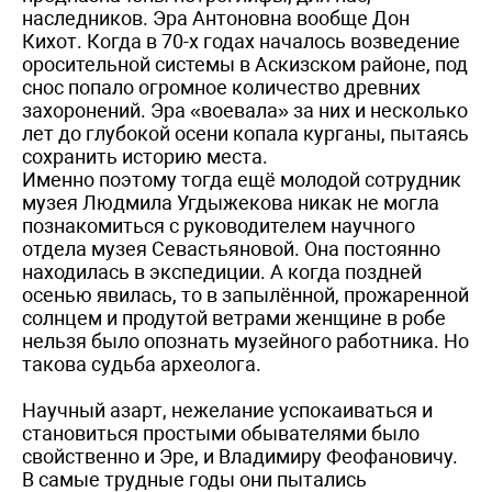
наследников. Эра Антоновна вообще Дон
Кихот. Когда в 70-х годах началось возведение
оросительной системы в Аскизском районе, под
снос попало огромное количество древних
захоронений. Эра «воевала» за них и несколько
лет до глубокой осени копала курганы, пытаясь
сохранить историю места.
Именно поэтому тогда ещё молодой сотрудник
музея Людмила Угдыжекова никак не могла
познакомиться с руководителем научного
отдела музея Севастьяновой. Она постоянно
находилась в экспедиции. А когда поздней
осенью явилась, то в запылённой, прожаренной
солнцем и продутой ветрами женщине в робе
нельзя было опознать музейного работника. Но
такова судьба археолога.
Научный азарт, нежелание успокаиваться и
становиться простыми обывателями было
свойственно и Эре, и Владимиру Феофановичу.
В самые трудные годы они пытались