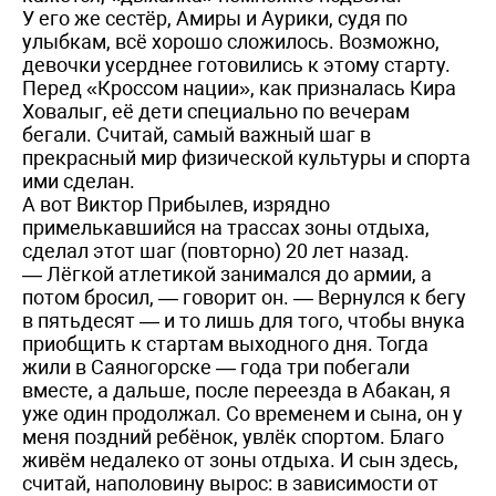
У его же сестёр, Амиры и Аурики, судя по
улыбкам, всё хорошо сложилось. Возможно,
девочки усерднее готовились к этому старту.
Перед «Кроссом нации», как призналась Кира
Ховалыг, её дети специально по вечерам
бегали. Считай, самый важный шаг в
прекрасный мир физической культуры и спорта
ими сделан.
А вот Виктор Прибылев, изрядно
примелькавшийся на трассах зоны отдыха,
сделал этот шаг (повторно) 20 лет назад.
— Лёгкой атлетикой занимался до армии, а
потом бросил, — говорит он. — Вернулся к бегу
в пятьдесят — и то лишь для того, чтобы внука
приобщить к стартам выходного дня. Тогда
жили в Саяногорске — года три побегали
вместе, а дальше, после переезда в Абакан, я
уже один продолжал. Со временем и сына, он у
меня поздний ребёнок, увлёк спортом. Благо
живём недалеко от зоны отдыха. И сын здесь,
считай, наполовину вырос: в зависимости от