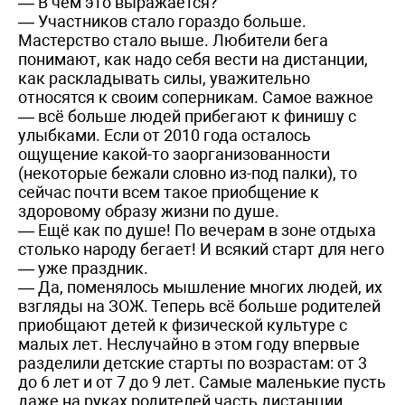
— В чём это выражается?
— Участников стало гораздо больше.
Мастерство стало выше. Любители бега
понимают, как надо себя вести на дистанции,
как раскладывать силы, уважительно
относятся к своим соперникам. Самое важное
— всё больше людей прибегают к финишу с
улыбками. Если от 2010 года осталось
ощущение какой-то заорганизованности
(некоторые бежали словно из-под палки), то
сейчас почти всем такое приобщение к
здоровому образу жизни по душе.
— Ещё как по душе! По вечерам в зоне отдыха
столько народу бегает! И всякий старт для него
— уже праздник.
— Да, поменялось мышление многих людей, их
взгляды на ЗОЖ. Теперь всё больше родителей
приобщают детей к физической культуре с
малых лет. Неслучайно в этом году впервые
разделили детские старты по возрастам: от 3
до 6 лет и от 7 до 9 лет. Самые маленькие пусть
даже на руках родителей часть дистанции