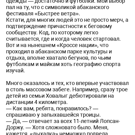
одежды — достаточно и футболки. Мой выбор
пал на ту, что с символикой абаканского
фестиваля «Быстрее ветра».
Кстати, для многих людей это не просто мерч, а
подтверждение причастности к беговому
сообществу. Код, по которому легко
считывается, где и когда человек стартовал.
Вот и на нынешнем «Кроссе нации», что
проходил в абаканском парке культуры и
отдыха, вполне хватало бегунов, по чьим
футболкам и майкам хоть географию спорта
изучай.
Много оказалось и тех, кто впервые участвовал
в столь массовом забеге. Например, сразу трое
детей из семьи Ховалыг дебютировали на
дистанции 4 километра.
— Как вам, ребята, понравилось? —
спрашиваю у запыхавшейся троицы.
— Да, — отвечает за всех 11-летний Лопсан-
Доржу. — Хотя сложновато было. Меня,
кажется, «дыхалка» немножко подвела.