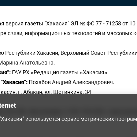
версия газеты "Хакасия" ЭЛ № ФС 77 - 71258 от 10 
ере связи, информационных технологий и массовых
о Республики Хакасии, Верховный Совет Республики
Марина Анатольевна.
ия":
ГАУ РХ «Редакция газеты «Хакасия».
"Хакасия":
Похабов Андрей Александрович.
касия, г. Абакан, ул. Щетинкина, 34
ternet
я, 222-248 - бухгалтерия, +7 961 743 2230 - отдел рек
 "Хакасия" используется сервис метрических програ