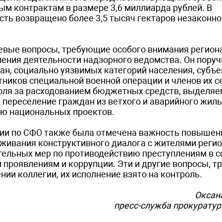
м контрактам в размере 3,6 миллиарда рублей. В
ть возвращено более 3,5 тысяч гектаров незаконно
чевые вопросы, требующие особого внимания регион
ения деятельности надзорного ведомства. Он поруч
ан, социально уязвимых категорий населения, субъ
тников специальной военной операции и членов их с
оля за расходованием бюджетных средств, выделяе
ереселение граждан из ветхого и аварийного жиль
ию национальных проектов.
сии по СФО также была отмечена важность повышен
живания конструктивного диалога с жителями регио
ельных мер по противодействию преступлениям в сф
м проявлениям и коррупции. Эти и другие вопросы, 
ии коллегии, их исполнение взято на контроль.
Оксан
пресс-служба прокурату