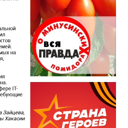
альной
ил
ектов
емей.
мых на
я,
ия
на.
ере IT-
требующие
а Зайцева,
ры Хакасии