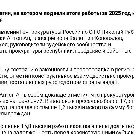
гии, на котором подвели итоги работы за 2025 год 
.
авления Генпрокуратуры России по СФО Николай Ряб
и Антон Ан, глава региона Валентин Коновалов,
кол, руководители судейского сообщества и
ата прокуратуры республики, городские и районные
нку состоянию законности и правопорядка в регионе
сти, отметил конструктивное взаимодействие проку
ении поставленных руководством страны задач.
нтон Ан в своём докладе отметил, что прокуратуро
вых направлений. Выявлено и пресечено более 17,5 
уд направлено свыше 1,2 тысячи исков на сумму бо
сяч граждан.
ошении 15,8 тысячи работников погашены долги по 
мещена задолженность перед хозяйствующими субъек