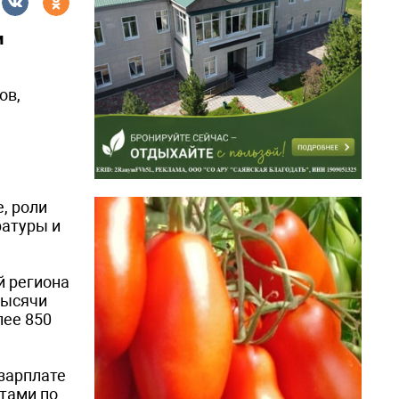
и
ов,
, роли
ратуры и
й региона
тысячи
лее 850
зарплате
тами по