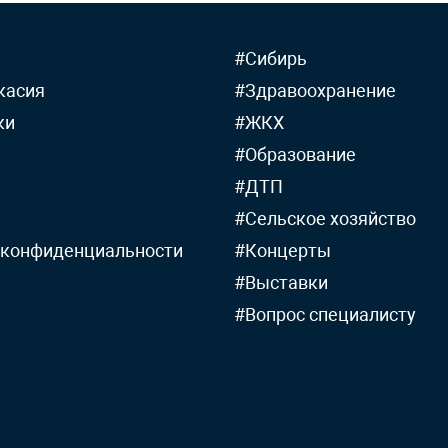
#Сибирь
касия
#Здравоохранение
ки
#ЖКХ
#Образование
#ДТП
#Сельское хозяйство
 конфиденциальности
#Концерты
#Выставки
#Вопрос специалисту