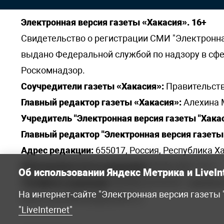
Электронная версия газеты «Хакасия». 16+
Свидетельство о регистрации СМИ "Электронная 
выдано Федеральной службой по надзору в сф
Роскомнадзор.
Соучредители газеты «Хакасия»:
Правительств
Главный редактор газеты «Хакасия»:
Алехина 
Учредитель "Электронная версия газеты "Хакас
Главный редактор "Электронная версия газеты 
Адрес редакции:
655017, Россия, Республика Ха
Электронная почта редакции:
khakred@r-19.ru
Об использовании Яндекс Метрика и LiveIn
Телефоны редакции:
8(3902) 22-23-35 - приемна
На интернет-сайте "Электронная версия газеты
elena.s.korotkowa@yandex.ru
.
"LiveInternet"