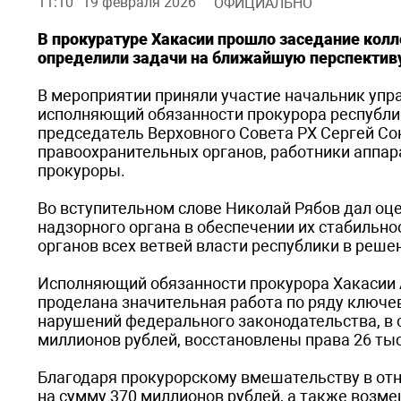
11:10
19 февраля 2026
ОФИЦИАЛЬНО
В прокуратуре Хакасии прошло заседание колле
определили задачи на ближайшую перспективу
В мероприятии приняли участие начальник упр
исполняющий обязанности прокурора республик
председатель Верховного Совета РХ Сергей Со
правоохранительных органов, работники аппар
прокуроры.
Во вступительном слове Николай Рябов дал оце
надзорного органа в обеспечении их стабильно
органов всех ветвей власти республики в реш
Исполняющий обязанности прокурора Хакасии А
проделана значительная работа по ряду ключе
нарушений федерального законодательства, в с
миллионов рублей, восстановлены права 26 ты
Благодаря прокурорскому вмешательству в отн
на сумму 370 миллионов рублей, а также воз