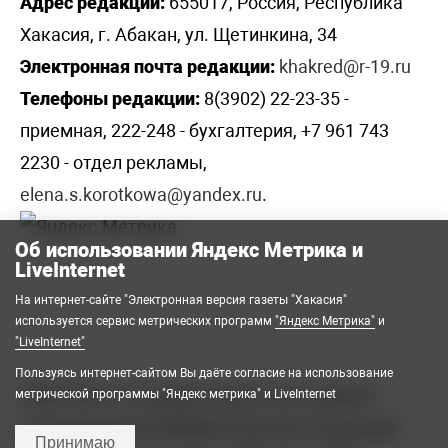
Адрес редакции:
655017, Россия, Республика
Хакасия, г. Абакан, ул. Щетинкина, 34
Электронная почта редакции:
khakred@r-19.ru
Телефоны редакции:
8(3902) 22-23-35 -
приемная, 222-248 - бухгалтерия, +7 961 743
2230 - отдел рекламы,
elena.s.korotkowa@yandex.ru
.
Об использовании Яндекс Метрика и
LiveInternet
На интернет-сайте "Электронная версия газеты "Хакасия"
используется сервис метрических программ
"Яндекс Метрика"
и
"LiveInternet"
Пользуясь интернет-сайтом Вы даёте согласие на использование
2008-2026 © Государственное автономное
метрической программы "Яндекс метрика" и LiveInternet
учреждение Республики Хакасия «Редакция
Принимаю