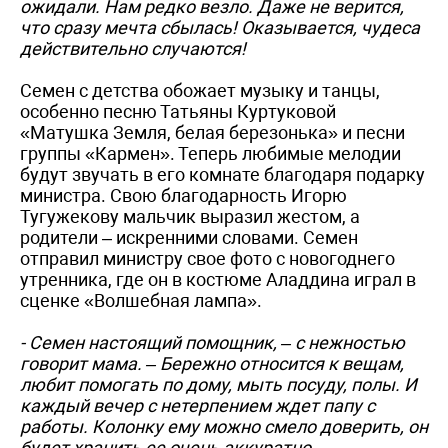
ожидали. Нам редко везло. Даже не верится,
что сразу мечта сбылась! Оказывается, чудеса
действительно случаются!
Семен с детства обожает музыку и танцы,
особенно песню Татьяны Куртуковой
«Матушка Земля, белая березонька» и песни
группы «Кармен». Теперь любимые мелодии
будут звучать в его комнате благодаря подарку
министра. Свою благодарность Игорю
Тугужековy мальчик выразил жестом, а
родители – искренними словами. Семен
отправил министру свое фото с новогоднего
утренника, где он в костюме Аладдина играл в
сценке «Волшебная лампа».
- Семен настоящий помощник, – с нежностью
говорит мама. – Бережно относится к вещам,
любит помогать по дому, мыть посуду, полы. И
каждый вечер с нетерпением ждет папу с
работы. Колонку ему можно смело доверить, он
будет хранить ее очень аккуратно.