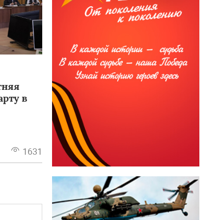
тняя
арту в
1631