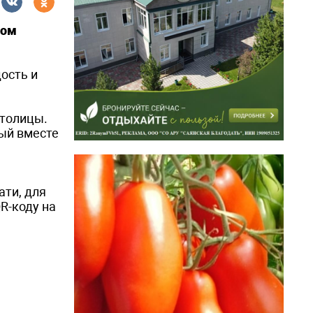
сом
ость и
столицы.
ый вместе
ати, для
R-коду на