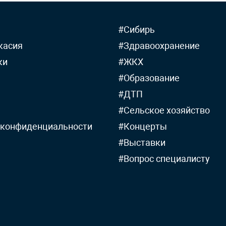
#Сибирь
касия
#Здравоохранение
ки
#ЖКХ
#Образование
#ДТП
#Сельское хозяйство
 конфиденциальности
#Концерты
#Выставки
#Вопрос специалисту