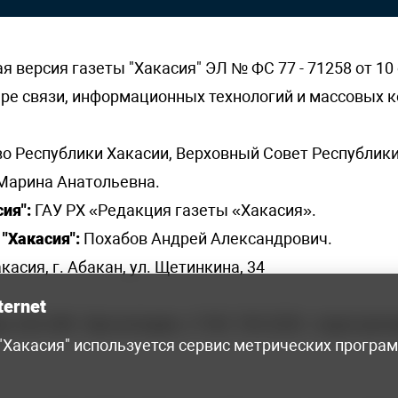
версия газеты "Хакасия" ЭЛ № ФС 77 - 71258 от 10 
ере связи, информационных технологий и массовых
о Республики Хакасии, Верховный Совет Республики
Марина Анатольевна.
ия":
ГАУ РХ «Редакция газеты «Хакасия».
"Хакасия":
Похабов Андрей Александрович.
касия, г. Абакан, ул. Щетинкина, 34
ternet
я, 222-248 - бухгалтерия, +7 961 743 2230 - отдел рек
 "Хакасия" используется сервис метрических програ