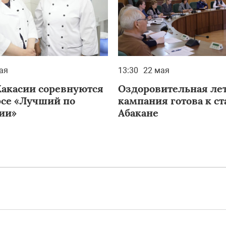
ая
13:30
22 мая
Хакасии соревнуются
Оздоровительная ле
рсе «Лучший по
кампания готова к ст
ии»
Абакане