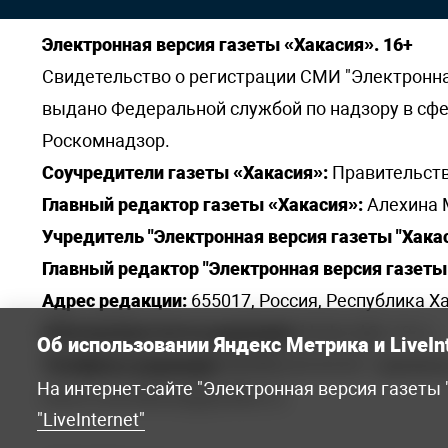
Электронная версия газеты «Хакасия». 16+
Свидетельство о регистрации СМИ "Электронная 
выдано Федеральной службой по надзору в сф
Роскомнадзор.
Соучредители газеты «Хакасия»:
Правительств
Главный редактор газеты «Хакасия»:
Алехина 
Учредитель "Электронная версия газеты "Хакас
Главный редактор "Электронная версия газеты 
Адрес редакции:
655017, Россия, Республика Ха
Электронная почта редакции:
khakred@r-19.ru
Об использовании Яндекс Метрика и LiveIn
Телефоны редакции:
8(3902) 22-23-35 - приемна
На интернет-сайте "Электронная версия газеты
elena.s.korotkowa@yandex.ru
.
"LiveInternet"