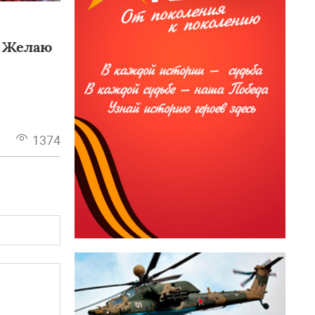
: Желаю
1374