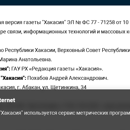
версия газеты "Хакасия" ЭЛ № ФС 77 - 71258 от 10 
ере связи, информационных технологий и массовых
о Республики Хакасии, Верховный Совет Республики
Марина Анатольевна.
ия":
ГАУ РХ «Редакция газеты «Хакасия».
"Хакасия":
Похабов Андрей Александрович.
касия, г. Абакан, ул. Щетинкина, 34
ternet
я, 222-248 - бухгалтерия, +7 961 743 2230 - отдел рек
 "Хакасия" используется сервис метрических програ