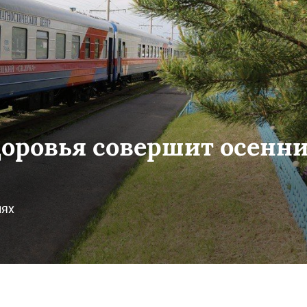
доровья совершит осенн
иях