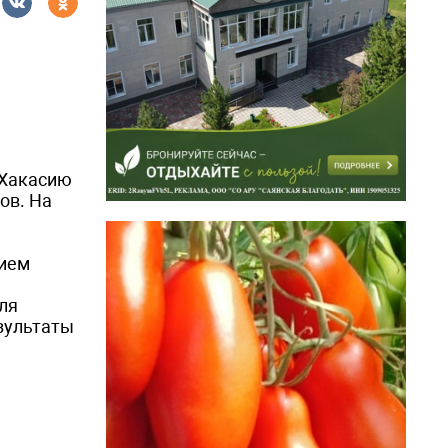
 Хакасию
ов. На
нием
ля
езультаты