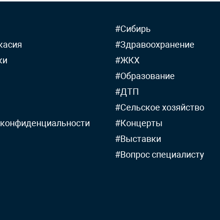
#Сибирь
касия
#Здравоохранение
ки
#ЖКХ
#Образование
#ДТП
#Сельское хозяйство
 конфиденциальности
#Концерты
#Выставки
#Вопрос специалисту