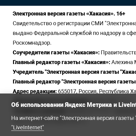
Электронная версия газеты «Хакасия». 16+
Свидетельство о регистрации СМИ "Электронная 
выдано Федеральной службой по надзору в сф
Роскомнадзор.
Соучредители газеты «Хакасия»:
Правительств
Главный редактор газеты «Хакасия»:
Алехина 
Учредитель "Электронная версия газеты "Хакас
Главный редактор "Электронная версия газеты 
Адрес редакции:
655017, Россия, Республика Ха
Электронная почта редакции:
khakred@r-19.ru
Об использовании Яндекс Метрика и LiveIn
Телефоны редакции:
8(3902) 22-23-35 - приемна
На интернет-сайте "Электронная версия газеты
elena.s.korotkowa@yandex.ru
.
"LiveInternet"