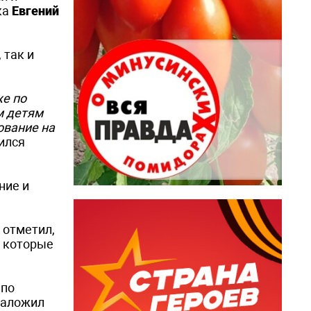
ка
Евгений
 так и
же по
м детям
ование на
лился
ние и
 отметил,
, которые
 по
заложил