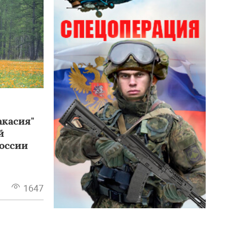
акасия"
й
оссии
1647