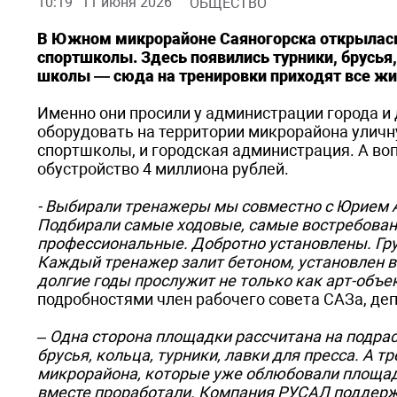
10:19
11 июня 2026
ОБЩЕСТВО
В Южном микрорайоне Саяногорска открылась
спортшколы. Здесь появились турники, брусья,
школы — сюда на тренировки приходят все жи
Именно они просили у администрации города и
оборудовать на территории микрорайона улич
спортшколы, и городская администрация. А во
обустройство 4 миллиона рублей.
- Выбирали тренажеры мы совместно с Юрием
Подбирали самые ходовые, самые востребован
профессиональные. Добротно установлены. Гру
Каждый тренажер залит бетоном, установлен в 
долгие годы прослужит не только как арт-объе
подробностями член рабочего совета САЗа, де
– Одна сторона площадки рассчитана на подра
брусья, кольца, турники, лавки для пресса. А 
микрорайона, которые уже облюбовали площадк
вместе проработали. Компания РУСАЛ поддерж