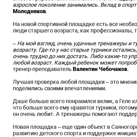
взрослое поколение занимались. Вклад в спорт
Молодняков
.
На новой спортивной площадке есть все необхо
люди старшего возраста, как профессионалы, т
– На мой взгляд, очень удачные тренажеры и ту
возрасту. Где-то у нас старые турники остали
очень трудно до них достать. Либо какие-то у
любой возраст. Каждый ребенок может попробов
тренер-преподаватель
Валентин Чебочаков
.
Лучшая проверка любой площадки – это мнения
поделились своими впечатлениями.
Даше больше всего понравился велик, а Геле к
что больше всего ему нравятся турники, потом
он очень любит. А тренажеры помогают подде
Новая площадка – еще один объект в Саяного
развитию детского спорта и поддержке инициа