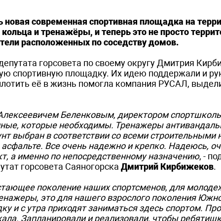
 новая современная спортивная площадка на терр
 кольца и тренажёры, и теперь это не просто терри
тели расположенных по соседству домов.
 депутата горсовета по своему округу Дмитрия Кир
ную спортивную площадку. Их идею поддержали и ру
плотить её в жизнь помогла компания РУСАЛ, выдел
 Алексеевичем Беленковым, директором спортшколы
ные, которые необходимы. Тренажеры антивандаль
нт выбран в соответствии со всеми строительными 
асфальте. Все очень надежно и крепко. Надеюсь, о
кт, а именно по непосредственному назначению
, - п
путат горсовета Саяногорска
Дмитрий Кирбижеков
.
стающее поколение наших спортсменов, для молоде
тренажеры, это для нашего взрослого поколения Южн
у и с утра приходят заниматься здесь спортом. Пр
ала. Запланировали и реализовали, чтобы ребятишк