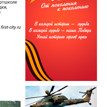
ортшколе
дки,
й
first-city.ru