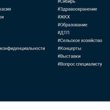
#Сибирь
касия
#Здравоохранение
ки
#ЖКХ
#Образование
#ДТП
#Сельское хозяйство
 конфиденциальности
#Концерты
#Выставки
#Вопрос специалисту