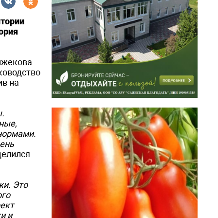
итории
тория
бижекова
ководство
ив на
.
ные,
нормами.
чень
оделился
жи. Это
ого
оект
и и