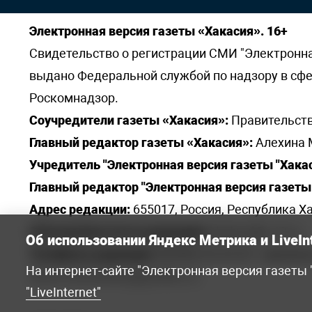
Электронная версия газеты «Хакасия». 16+
Свидетельство о регистрации СМИ "Электронная 
выдано Федеральной службой по надзору в сф
Роскомнадзор.
Соучредители газеты «Хакасия»:
Правительств
Главный редактор газеты «Хакасия»:
Алехина 
Учредитель "Электронная версия газеты "Хакас
Главный редактор "Электронная версия газеты 
Адрес редакции:
655017, Россия, Республика Ха
Электронная почта редакции:
khakred@r-19.ru
Об использовании Яндекс Метрика и LiveIn
Телефоны редакции:
8(3902) 22-23-35 - приемна
На интернет-сайте "Электронная версия газеты
elena.s.korotkowa@yandex.ru
.
"LiveInternet"