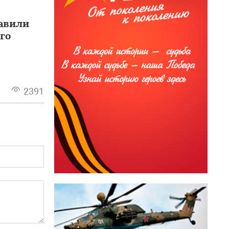
равили
го
2391