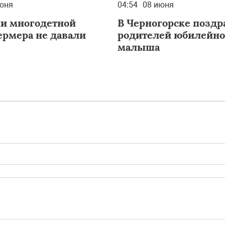
юня
04:54
08 июня
ии многодетной
В Черногорске позд
ермера не давали
родителей юбилейно
малыша