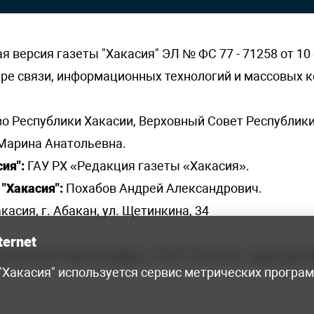
версия газеты "Хакасия" ЭЛ № ФС 77 - 71258 от 10 
ере связи, информационных технологий и массовых
о Республики Хакасии, Верховный Совет Республики
Марина Анатольевна.
ия":
ГАУ РХ «Редакция газеты «Хакасия».
"Хакасия":
Похабов Андрей Александрович.
касия, г. Абакан, ул. Щетинкина, 34
ternet
я, 222-248 - бухгалтерия, +7 961 743 2230 - отдел рек
 "Хакасия" используется сервис метрических програ