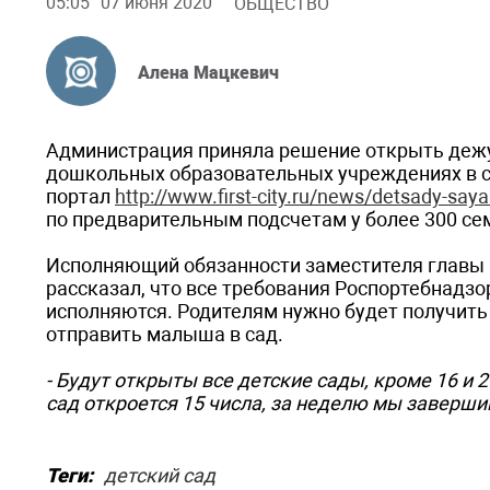
05:05
07 июня 2020
ОБЩЕСТВО
Алена Мацкевич
Администрация приняла решение открыть дежур
дошкольных образовательных учреждениях в св
портал
http://www.first-city.ru/news/detsady-say
по предварительным подсчетам у более 300 сем
Исполняющий обязанности заместителя главы
рассказал, что все требования Роспортебнадз
исполняются. Родителям нужно будет получить 
отправить малыша в сад.
- Будут открыты все детские сады, кроме 16 и 
сад откроется 15 числа, за неделю мы заверши
Теги:
детский сад