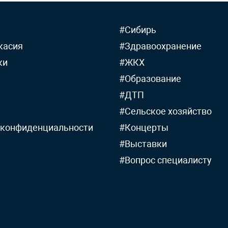
#Сибирь
касия
#Здравоохранение
ки
#ЖКХ
#Образование
#ДТП
#Сельское хозяйство
 конфиденциальности
#Концерты
#Выставки
#Вопрос специалисту