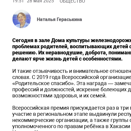
19:51
28 мая 2025
ОБЩЕСТВО
Наталья Гераськина
Сегодня в зале Дома культуры железнодорожн
проблемах родителей, воспитывающих детей с
решению. Их неравнодушие, доброта, понима
делают ярче жизнь детей с особенностями.
И такие отзывчивость и внимательное отношен
словах. С 2019 года Всероссийской организац
«Родительское спасибо». Эта награда — заме
профессий и должностей, искренне болеющих д
возможностями здоровья, и их семей.
Всероссийская премия присуждается раз в три
участие в региональном этапе выдвинули рес
некоммерческие организации, а также группы 
уполномоченного по правам ребёнка в Хакасии