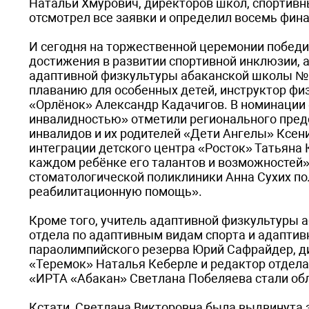
Натальи Хмурович, директоров школ, спортивн
отсмотрел все заявки и определил восемь фина
И сегодня на торжественной церемонии победи
достижения в развитии спортивной инклюзии, 
адаптивной физкультуры абаканской школы № 
плаванию для особенных детей, инструктор фи
«Орлёнок» Александр Кадачигов. В номинации 
инвалидностью» отметили регионального пред
инвалидов и их родителей «Дети Ангелы» Ксен
интеграции детского центра «Росток» Татьяна
каждом ребёнке его талантов и возможностей»
стоматологической поликлиники Анна Сухих п
реабилитационную помощь».
Кроме того, учитель адаптивной физкультуры 
отдела по адаптивным видам спорта и адаптив
параолимпийского резерва Юрий Сафрайдер, ди
«Теремок» Наталья Кеберле и редактор отдела
«ИРТА «Абакан» Светлана Побеляева стали об
Кстати, Светлана Викторовна была выдвинута