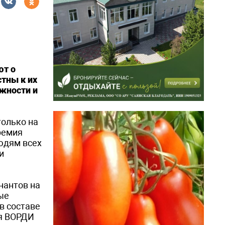
ют о
тны к их
жности и
только на
ремия
юдям всех
и
нантов на
ые
в составе
ия ВОРДИ