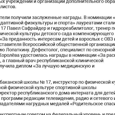
ых учреждений и организаций дополнительного обр
листов.
тели получили заслуженные награды. В номинации 
адаптивной физкультуры и спорта» лауреатами стали
17 Павел Сафрайдер и гидрореабилитолог, тренер п
зической культуры детского сада компенсирующего
«За преданность интересам детей и взрослых с ОВЗ 
ставителя Всероссийской общественной организации
ию Лопаткину. Дефектолог, специалист по сенсорной
 Королёва удостоилась награды в номинации «За рас
, а главный врач республиканской клинической
олучила диплом «За лучшую медицинскую и
абаканской школы № 17, инструктор по физической к
ной физической культуре спортивной школы
ректор республиканского дома-интерната для дете
 программ редакции телевидения, радио и сетевого
ладателями нагрудных медалей «Родительское спас
 экспертным советом на федеральный уровень и пре