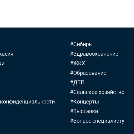
#Сибирь
касия
#Здравоохранение
ки
#ЖКХ
#Образование
#ДТП
#Сельское хозяйство
 конфиденциальности
#Концерты
#Выставки
#Вопрос специалисту