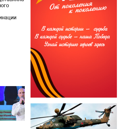
ного
минации