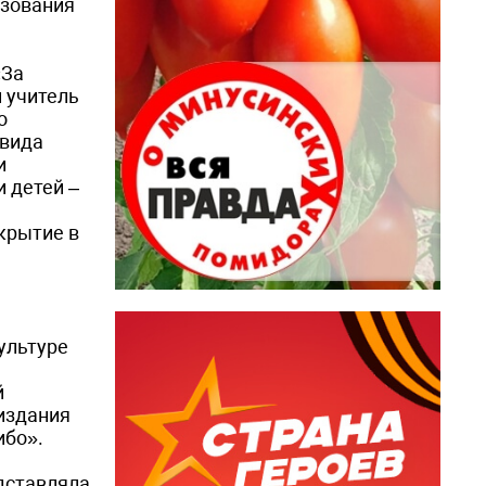
азования
«За
 учитель
о
 вида
и
 детей –
крытие в
ультуре
й
 издания
ибо».
дставляла