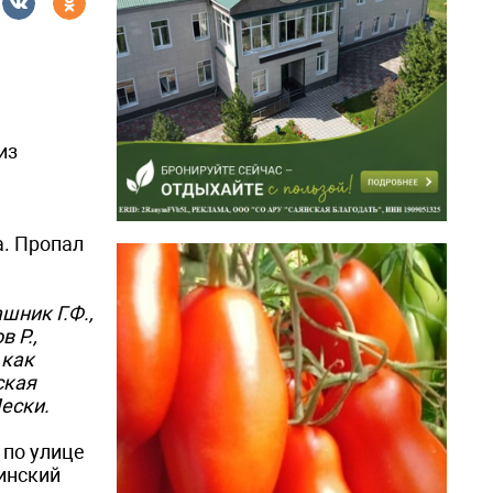
из
а. Пропал
шник Г.Ф.,
 Р.,
 как
ская
ески.
 по улице
инский