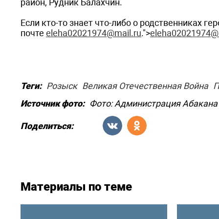
район, Рудник Балахчин.
Если кто-то знает что-либо о родственниках ге
почте
eleha02021974@mail.ru
.">
eleha02021974@m
Теги:
Розыск
Великая Отечественная Война
П
Источник фото:
Фото: Администрация Абакана
Поделиться:
Материалы по теме