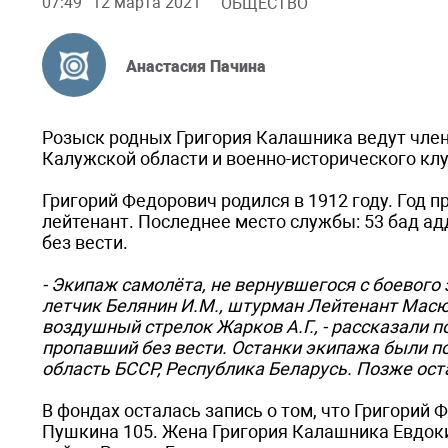
07:49
12 марта 2021
ОБЩЕСТВО
Анастасия Пачина
Розыск родных Григория Калашника ведут чле
Калужской области и военно-исторического к
Григорий Федорович родился в 1912 году. Год 
лейтенант. Последнее место службы: 53 бад адд 
без вести.
- Экипаж самолёта, не вернувшегося с боевого 
летчик Белянин И.М., штурман Лейтенант Масюк 
воздушный стрелок Жарков А.Г., - рассказали п
пропавший без вести. Останки экипажа были п
область БССР, Республика Беларусь. Позже ост
В фондах осталась запись о том, что Григорий
Пушкина 105. Жена Григория Калашника Евдок