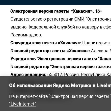
Электронная версия газеты «Хакасия». 16+
Свидетельство о регистрации СМИ "Электронная 
выдано Федеральной службой по надзору в сф
Роскомнадзор.
Соучредители газеты «Хакасия»:
Правительств
Главный редактор газеты «Хакасия»:
Алехина 
Учредитель "Электронная версия газеты "Хакас
Главный редактор "Электронная версия газеты 
Адрес редакции:
655017, Россия, Республика Ха
Электронная почта редакции:
khakred@r-19.ru
Об использовании Яндекс Метрика и LiveIn
Телефоны редакции:
8(3902) 22-23-35 - приемна
На интернет-сайте "Электронная версия газеты
elena.s.korotkowa@yandex.ru
.
"LiveInternet"