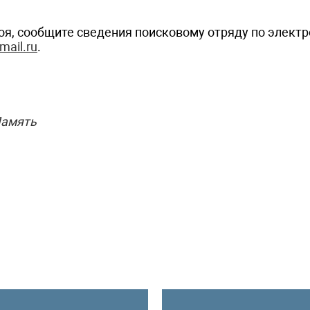
роя, сообщите сведения поисковому отряду по элект
ail.ru
.
амять