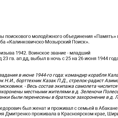
ны поискового молодёжного объединения «Память» 
луба «Калинковичско-Мозырский Поиск».
призыва 1942. Воинское звание - младший
23 гв. ап дд, выбыл в ночь с 25 на 26 июня 1944 год
задания в июне 1944-го года: командир корабля Кала
Н.И., борттехник Казак П.Д., стрелок-радист Азимов
оисковики. - Весь состав экипажа самолета числится
охоронены местными жителями в д. Зеленочи Полес
анки были перенесены в братское захоронение в д. Л
 Федорович был женат и проживал с семьей в Абакане
ия Дмитренко проживала в Красноярском крае, Шир