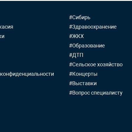
#Сибирь
касия
#Здравоохранение
ки
#ЖКХ
#Образование
#ДТП
#Сельское хозяйство
 конфиденциальности
#Концерты
#Выставки
#Вопрос специалисту