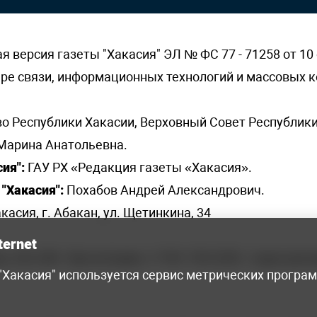
версия газеты "Хакасия" ЭЛ № ФС 77 - 71258 от 10 
ере связи, информационных технологий и массовых
о Республики Хакасии, Верховный Совет Республики
Марина Анатольевна.
ия":
ГАУ РХ «Редакция газеты «Хакасия».
"Хакасия":
Похабов Андрей Александрович.
касия, г. Абакан, ул. Щетинкина, 34
ternet
я, 222-248 - бухгалтерия, +7 961 743 2230 - отдел рек
 "Хакасия" используется сервис метрических програ