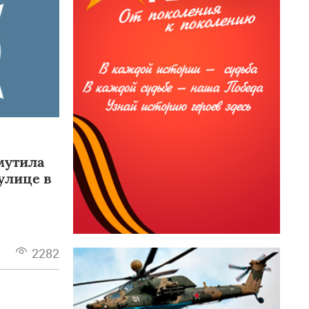
мутила
улице в
2282