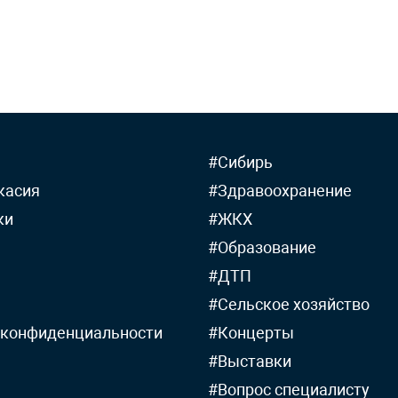
#Сибирь
касия
#Здравоохранение
ки
#ЖКХ
#Образование
#ДТП
#Сельское хозяйство
 конфиденциальности
#Концерты
#Выставки
#Вопрос специалисту