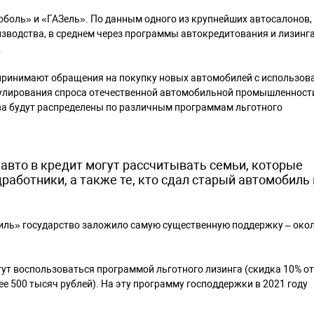
боль» и «ГАЗель». По данным одного из крупнейших автосалонов,
изводства, в среднем через программы автокредитования и лизинг
.
A принимают обращения на покупку новых автомобилей с использов
улирования спроса отечественной автомобильной промышленности,
ва будут распределены по различным программам льготного
 авто в кредит могут рассчитывать семьи, которые
работники, а также те, кто сдал старый автомобиль 
ь» государство заложило самую существенную поддержку – окол
т воспользоваться программой льготного лизинга (скидка 10% от
ее 500 тысяч рублей). На эту программу господдержки в 2021 году