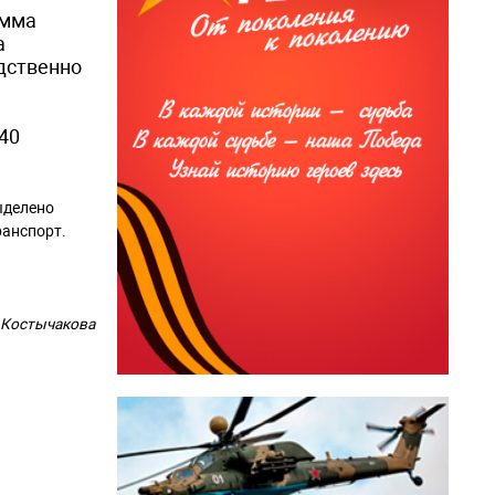
амма
а
едственно
40
ыделено
ранспорт.
 Костычакова