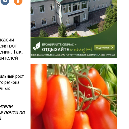
акасии
сия вот
ния. Так,
жителей
бильный рост
го региона
ичных
ители
а почти по
й