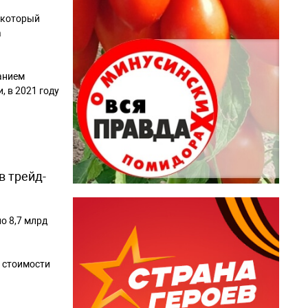
 который
а
анием
 в 2021 году
в трейд-
о 8,7 млрд
 стоимости