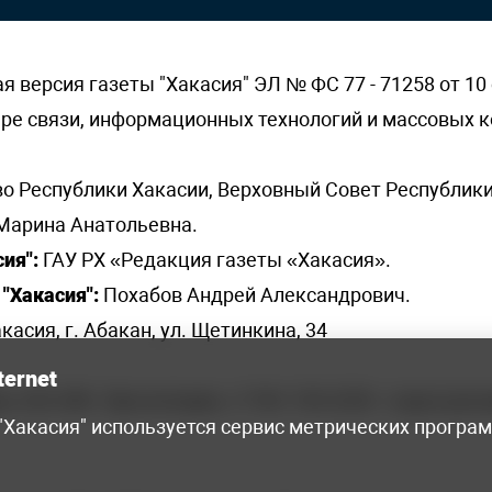
версия газеты "Хакасия" ЭЛ № ФС 77 - 71258 от 10 
ере связи, информационных технологий и массовых
о Республики Хакасии, Верховный Совет Республики
Марина Анатольевна.
ия":
ГАУ РХ «Редакция газеты «Хакасия».
"Хакасия":
Похабов Андрей Александрович.
касия, г. Абакан, ул. Щетинкина, 34
ternet
я, 222-248 - бухгалтерия, +7 961 743 2230 - отдел рек
 "Хакасия" используется сервис метрических програ