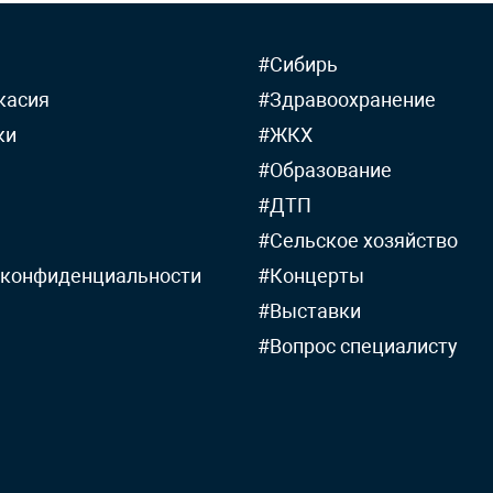
#Сибирь
касия
#Здравоохранение
ки
#ЖКХ
#Образование
#ДТП
#Сельское хозяйство
 конфиденциальности
#Концерты
#Выставки
#Вопрос специалисту