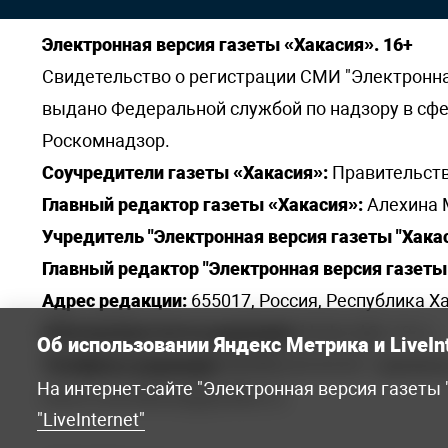
Электронная версия газеты «Хакасия». 16+
Свидетельство о регистрации СМИ "Электронная 
выдано Федеральной службой по надзору в сф
Роскомнадзор.
Соучредители газеты «Хакасия»:
Правительств
Главный редактор газеты «Хакасия»:
Алехина 
Учредитель "Электронная версия газеты "Хакас
Главный редактор "Электронная версия газеты 
Адрес редакции:
655017, Россия, Республика Ха
Электронная почта редакции:
khakred@r-19.ru
Об использовании Яндекс Метрика и LiveIn
Телефоны редакции:
8(3902) 22-23-35 - приемна
На интернет-сайте "Электронная версия газеты
elena.s.korotkowa@yandex.ru
.
"LiveInternet"