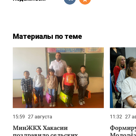
Материалы по теме
15:59
27 августа
11:32
27 а
МинЖКХ Хакасии
Формиру
поздравило сельских
Молодёж