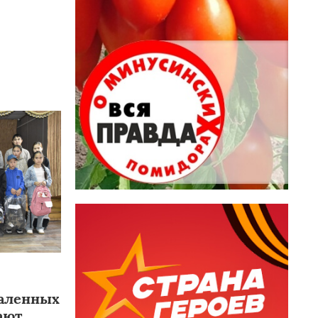
даленных
ают