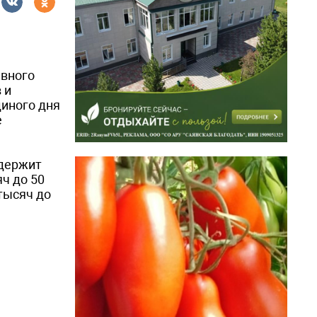
ивного
 и
диного дня
е
одержит
ч до 50
 тысяч до