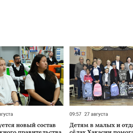
вгуста
09:57
27 августа
ется новый состав
Детям в малых и от
ного правительства
сёлах Хакасии помог