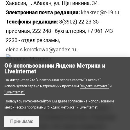
Хакасия, г. Абакан, ул. Щетинкина, 34
Электронная почта редакции:
khakred@r-19.ru
Телефоны редакции:
8(3902) 22-23-35 -
приемная, 222-248 - бухгалтерия, +7 961 743
2230 - отдел рекламы,
elena.s.korotkowa@yandex.ru
.
Об использовании Яндекс Метрика и
LiveInternet
На интернет-сайте "Электронная версия газеты "Хакасия"
используется сервис метрических программ
"Яндекс Метрика"
и
"LiveInternet"
Пользуясь интернет-сайтом Вы даёте согласие на использование
2008-2026 © Государственное автономное
метрической программы "Яндекс метрика" и LiveInternet
учреждение Республики Хакасия «Редакция
Принимаю
газеты «Хакасия». Все права защищены.