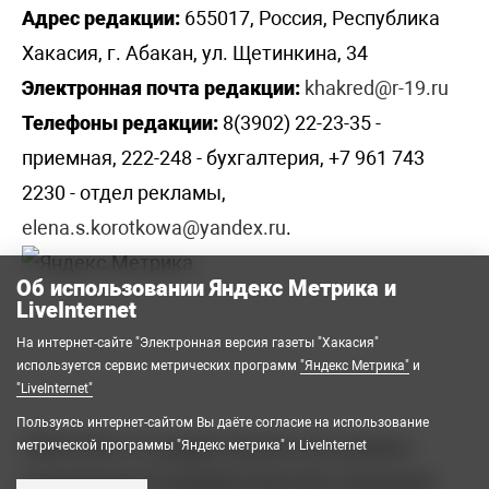
Адрес редакции:
655017, Россия, Республика
Хакасия, г. Абакан, ул. Щетинкина, 34
Электронная почта редакции:
khakred@r-19.ru
Телефоны редакции:
8(3902) 22-23-35 -
приемная, 222-248 - бухгалтерия, +7 961 743
2230 - отдел рекламы,
elena.s.korotkowa@yandex.ru
.
Об использовании Яндекс Метрика и
LiveInternet
На интернет-сайте "Электронная версия газеты "Хакасия"
используется сервис метрических программ
"Яндекс Метрика"
и
"LiveInternet"
Пользуясь интернет-сайтом Вы даёте согласие на использование
2008-2026 © Государственное автономное
метрической программы "Яндекс метрика" и LiveInternet
учреждение Республики Хакасия «Редакция