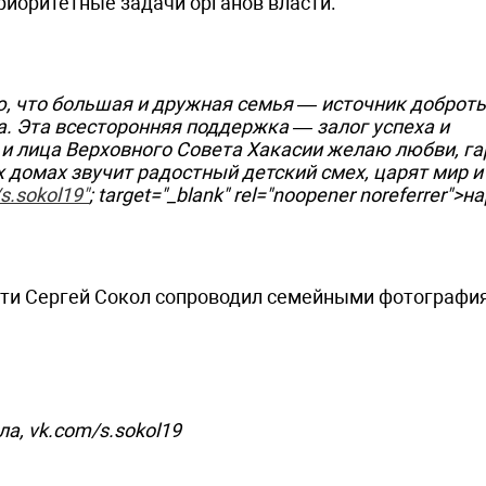
иоритетные задачи органов власти.
аю, что большая и дружная семья — источник доброты
. Эта всесторонняя поддержка — залог успеха и
 и лица Верховного Совета Хакасии желаю любви, г
х домах звучит радостный детский смех, царят мир и
/s.sokol19"
; target="_blank" rel="noopener noreferrer">
сти Сергей Сокол сопроводил семейными фотографи
а, vk.com/s.sokol19