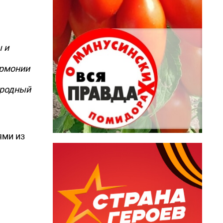
 и
армонии
народный
ями из