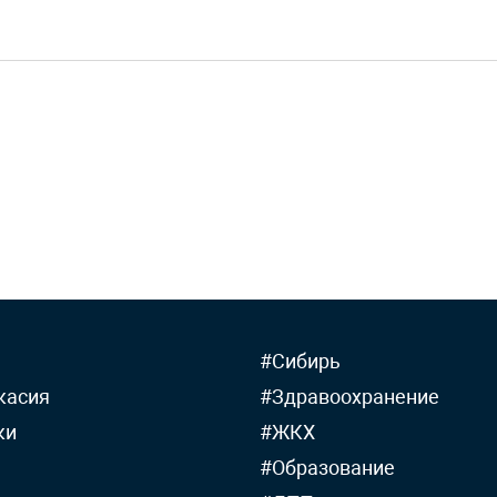
#Сибирь
касия
#Здравоохранение
ки
#ЖКХ
#Образование