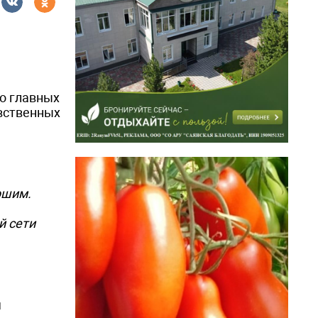
 о главных
авственных
ршим.
й сети
я