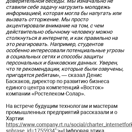
доверительной беседы. Мы изначально не
ставили себе задачу нагрузить молодежь
информацией, которая могла бы напугать или
вызвать отторжение. Мы просто
акцентировали внимание на том, с чем
действительно обычному человеку можно
столкнуться в интернете, и как правильно на
это реагировать. Например, студентов
особенно интересовали потенциальные угрозы
в социальных сетях и способы защиты
персональных и банковских данных. Уверен,
что те рекомендации, которые были озвучены,
пригодятся ребятам»
, — сказал Денис
Баскаков, директор по развитию бизнеса
единого центра компетенций «Восток»
компании «Ростелеком-Солар».
На встрече будущим технологам и мастерам
промышленных предприятий рассказали и о
Хартии
https://www.company.rt.ru/social/charter_internetfor
sphrase_id=1755934"
;>«Цифровая этика