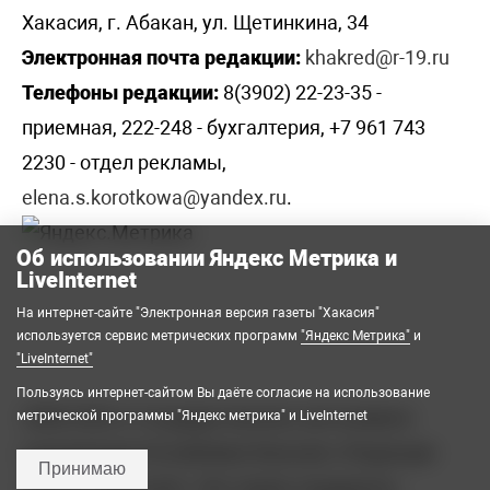
Хакасия, г. Абакан, ул. Щетинкина, 34
Электронная почта редакции:
khakred@r-19.ru
Телефоны редакции:
8(3902) 22-23-35 -
приемная, 222-248 - бухгалтерия, +7 961 743
2230 - отдел рекламы,
elena.s.korotkowa@yandex.ru
.
Об использовании Яндекс Метрика и
LiveInternet
На интернет-сайте "Электронная версия газеты "Хакасия"
используется сервис метрических программ
"Яндекс Метрика"
и
"LiveInternet"
Пользуясь интернет-сайтом Вы даёте согласие на использование
2008-2026 © Государственное автономное
метрической программы "Яндекс метрика" и LiveInternet
учреждение Республики Хакасия «Редакция
Принимаю
газеты «Хакасия». Все права защищены.