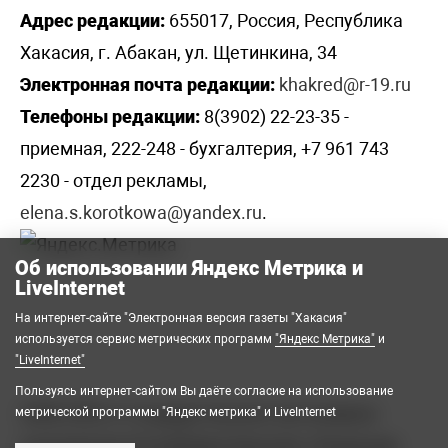
Адрес редакции:
655017, Россия, Республика
Хакасия, г. Абакан, ул. Щетинкина, 34
Электронная почта редакции:
khakred@r-19.ru
Телефоны редакции:
8(3902) 22-23-35 -
приемная, 222-248 - бухгалтерия, +7 961 743
2230 - отдел рекламы,
elena.s.korotkowa@yandex.ru
.
Об использовании Яндекс Метрика и
LiveInternet
На интернет-сайте "Электронная версия газеты "Хакасия"
используется сервис метрических программ
"Яндекс Метрика"
и
"LiveInternet"
Пользуясь интернет-сайтом Вы даёте согласие на использование
2008-2026 © Государственное автономное
метрической программы "Яндекс метрика" и LiveInternet
учреждение Республики Хакасия «Редакция