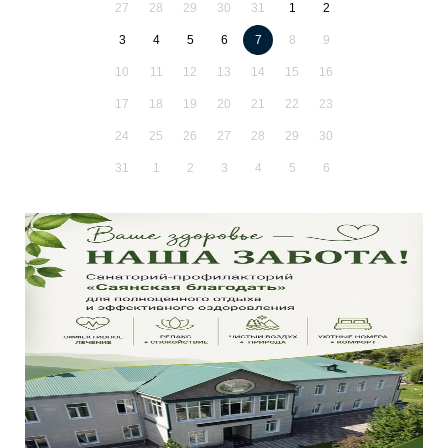
27
28
29
30
31
1
2
3
4
5
6
7
8
9
10
11
12
13
14
15
16
17
18
19
20
21
22
23
24
25
26
27
28
29
30
31
1
2
3
4
5
6