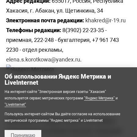
Адрес редакции:
655017, Россия, Республика
Хакасия, г. Абакан, ул. Щетинкина, 34
Электронная почта редакции:
khakred@r-19.ru
Телефоны редакции:
8(3902) 22-23-35 -
приемная, 222-248 - бухгалтерия, +7 961 743
2230 - отдел рекламы,
elena.s.korotkowa@yandex.ru
.
Об использовании Яндекс Метрика и
LiveInternet
На интернет-сайте "Электронная версия газеты "Хакасия"
используется сервис метрических программ
"Яндекс Метрика"
и
"LiveInternet"
Пользуясь интернет-сайтом Вы даёте согласие на использование
2008-2026 © Государственное автономное
метрической программы "Яндекс метрика" и LiveInternet
учреждение Республики Хакасия «Редакция
Принимаю