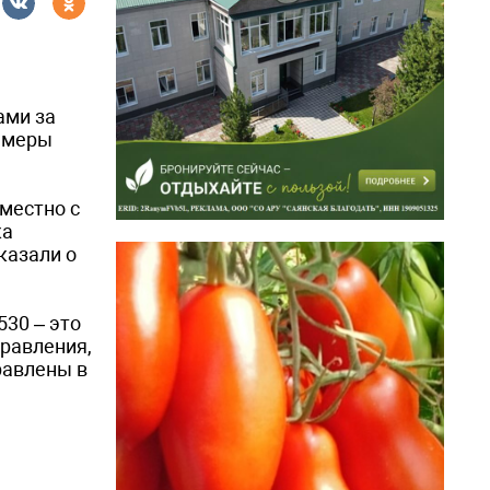
ами за
и меры
местно с
ка
казали о
530 – это
правления,
равлены в