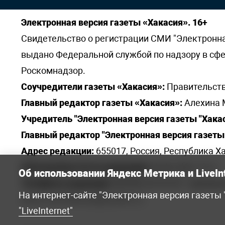
Электронная версия газеты «Хакасия». 16+
Свидетельство о регистрации СМИ "Электронная 
выдано Федеральной службой по надзору в сф
Роскомнадзор.
Соучредители газеты «Хакасия»:
Правительств
Главный редактор газеты «Хакасия»:
Алехина 
Учредитель "Электронная версия газеты "Хакас
Главный редактор "Электронная версия газеты 
Адрес редакции:
655017, Россия, Республика Ха
Электронная почта редакции:
khakred@r-19.ru
Об использовании Яндекс Метрика и LiveIn
Телефоны редакции:
8(3902) 22-23-35 - приемна
На интернет-сайте "Электронная версия газеты
elena.s.korotkowa@yandex.ru
.
"LiveInternet"