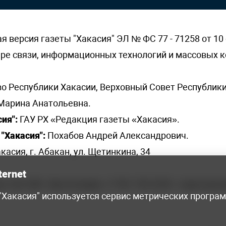
версия газеты "Хакасия" ЭЛ № ФС 77 - 71258 от 10 
ере связи, информационных технологий и массовых
о Республики Хакасии, Верховный Совет Республики
Марина Анатольевна.
ия":
ГАУ РХ «Редакция газеты «Хакасия».
"Хакасия":
Похабов Андрей Александрович.
касия, г. Абакан, ул. Щетинкина, 34
ternet
я, 222-248 - бухгалтерия, +7 961 743 2230 - отдел рек
 "Хакасия" используется сервис метрических програ